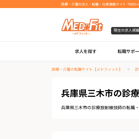
医療・介護の求人・転職・仕事情報サイト『MED＋
現在の求人掲
求人を探す
転職サポ
臨床検査技師
診療放射線技師
臨床工学技士
医療事務
調剤薬局事務
理学療法士
作業療法士
言語聴覚士
機能訓練指導員
視能訓練士
看護師
薬剤師
医療・介護の転職サイト【メドフィット】
診
兵庫県三木市の診
兵庫県三木市の診療放射線技師の転職