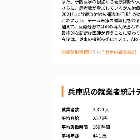
また、予防医学の観点から健康診断や人
さらに、患者数が増加しているがん治
2021年に診療放射線技師法施行規則
これにより、チーム医療の効率化を図る
加えて、医療分野ではAIの導入が進ん
最終的な診断は医師が行うことに変わ
今後は、従来の撮影技術に加えて、AI
診療放射線技師とは？仕事内容を解説
兵庫県の就業者統計
就業者数
2,320 人
平均月給
25 万円
平均労働時間
169 時間
平均年齢
44.1 歳