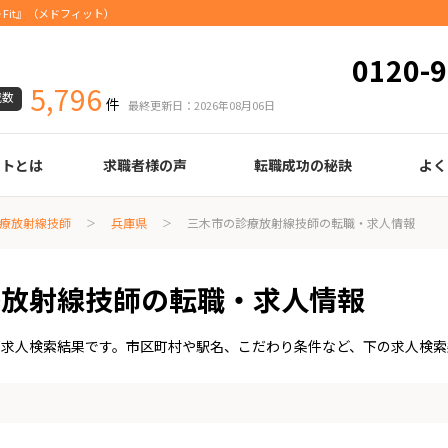
Fit』（メドフィット）
0120-9
5,796
載数
件
最終更新日：2026年08月06日
ートとは
求職者様の声
転職成功の秘訣
よく
臨床検査技師
診療放射線技師
臨床工学技士
医療事務
調剤薬局事務
理学療法士
作業療法士
言語聴覚士
機能訓練指導員
視能訓練士
看護師
薬剤師
履歴書の書き方
職務経歴書の書き方
面接の心得
面接のコツ
転職の際に知っておきたいこと
年齢早見表
給与
療放射線技師
兵庫県
三木市の診療放射線技師の転職・求人情報
療放射線技師の転職・求人情報
・求人検索結果です。市区町村や駅名、こだわり条件など、下の求人検索