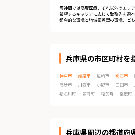
阪神間では高度医療、それ以外のエリ
希望するキャリアに応じて勤務先を選
都会的な環境と地域密着型の環境、ど
兵庫県の市区町村を
神戸市
姫路市
尼崎市
明石市
高砂市
川西市
小野市
三田市
猪名川町
多可町
稲美町
播磨町
兵庫県周辺の都道府