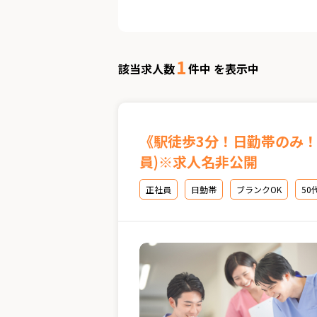
1
該当求人数
件中 を表示中
《駅徒歩3分！日勤帯のみ
員)※求人名非公開
正社員
日勤帯
ブランクOK
50