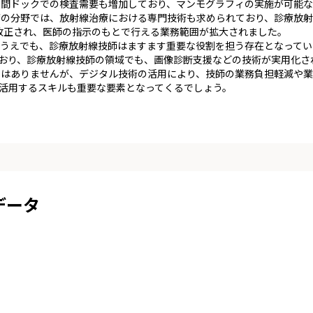
間ドックでの検査需要も増加しており、マンモグラフィの実施が可能な
療の分野では、放射線治療における専門技術も求められており、診療放射
が改正され、医師の指示のもとで行える業務範囲が拡大されました。
うえでも、診療放射線技師はますます重要な役割を担う存在となってい
でおり、診療放射線技師の領域でも、画像診断支援などの技術が実用化さ
りはありませんが、デジタル技術の活用により、技師の業務負担軽減や業
を活用するスキルも重要な要素となってくるでしょう。
データ