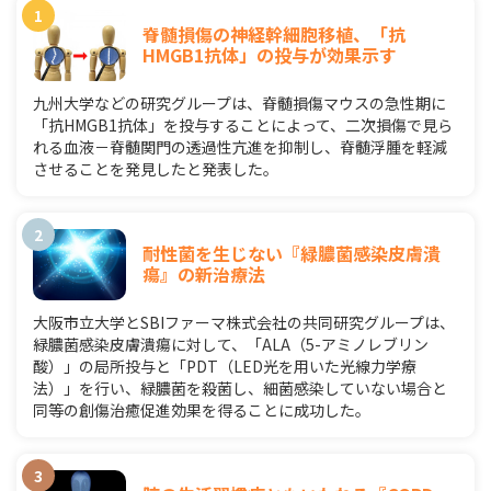
脊髄損傷の神経幹細胞移植、「抗
HMGB1抗体」の投与が効果示す
九州大学などの研究グループは、脊髄損傷マウスの急性期に
「抗HMGB1抗体」を投与することによって、二次損傷で見ら
れる血液－脊髄関門の透過性亢進を抑制し、脊髄浮腫を軽減
させることを発見したと発表した。
耐性菌を生じない『緑膿菌感染皮膚潰
瘍』の新治療法
大阪市立大学とSBIファーマ株式会社の共同研究グループは、
緑膿菌感染皮膚潰瘍に対して、「ALA（5-アミノレブリン
酸）」の局所投与と「PDT（LED光を用いた光線力学療
法）」を行い、緑膿菌を殺菌し、細菌感染していない場合と
同等の創傷治癒促進効果を得ることに成功した。