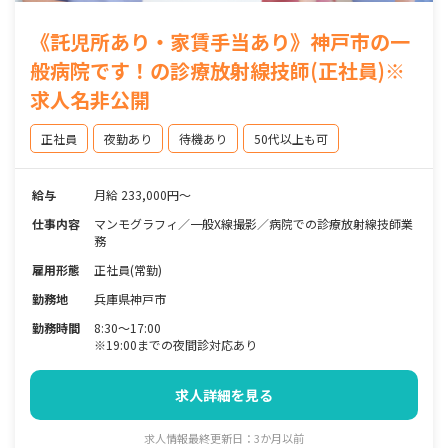
《託児所あり・家賃手当あり》神戸市の一
般病院です！の診療放射線技師(正社員)※
求人名非公開
正社員
夜勤あり
待機あり
50代以上も可
給与
月給 233,000円～
仕事内容
マンモグラフィ／一般X線撮影／病院での診療放射線技師業
務
雇用形態
正社員(常勤)
勤務地
兵庫県神戸市
勤務時間
8:30～17:00
※19:00までの夜間診対応あり
求人詳細を見る
求人情報最終更新日：3か月以前