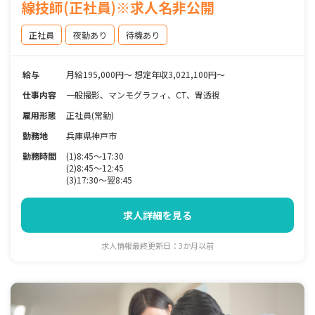
線技師(正社員)※求人名非公開
正社員
夜勤あり
待機あり
給与
月給195,000円～ 想定年収3,021,100円～
仕事内容
一般撮影、マンモグラフィ、CT、胃透視
雇用形態
正社員(常勤)
勤務地
兵庫県神戸市
勤務時間
(1)8:45～17:30
(2)8:45～12:45
(3)17:30～翌8:45
求人詳細を見る
求人情報最終更新日：3か月以前