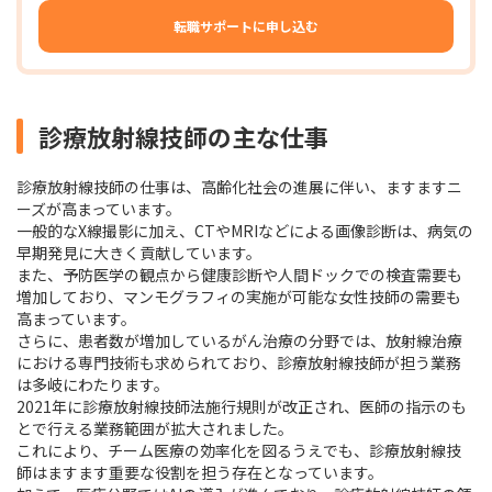
転職サポートに申し込む
診療放射線技師の主な仕事
診療放射線技師の仕事は、高齢化社会の進展に伴い、ますますニ
ーズが高まっています。
一般的なX線撮影に加え、CTやMRIなどによる画像診断は、病気の
早期発見に大きく貢献しています。
また、予防医学の観点から健康診断や人間ドックでの検査需要も
増加しており、マンモグラフィの実施が可能な女性技師の需要も
高まっています。
さらに、患者数が増加しているがん治療の分野では、放射線治療
における専門技術も求められており、診療放射線技師が担う業務
は多岐にわたります。
2021年に診療放射線技師法施行規則が改正され、医師の指示のも
とで行える業務範囲が拡大されました。
これにより、チーム医療の効率化を図るうえでも、診療放射線技
師はますます重要な役割を担う存在となっています。