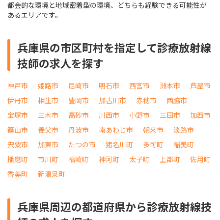
都会的な環境と地域密着型の環境、どちらも経験できる可能性が
あるエリアです。
兵庫県の市区町村を指定して診療放射線
技師の求人を探す
神戸市
姫路市
尼崎市
明石市
西宮市
洲本市
芦屋市
伊丹市
相生市
豊岡市
加古川市
赤穂市
西脇市
宝塚市
三木市
高砂市
川西市
小野市
三田市
加西市
篠山市
養父市
丹波市
南あわじ市
朝来市
淡路市
宍粟市
加東市
たつの市
猪名川町
多可町
稲美町
播磨町
市川町
福崎町
神河町
太子町
上郡町
佐用町
香美町
新温泉町
兵庫県周辺の都道府県から診療放射線技