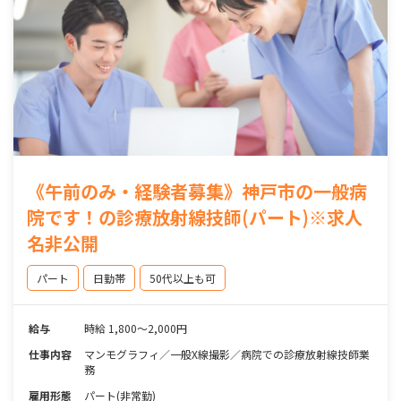
《午前のみ・経験者募集》神戸市の一般病
院です！の診療放射線技師(パート)※求人
名非公開
パート
日勤帯
50代以上も可
給与
時給 1,800～2,000円
仕事内容
マンモグラフィ／一般X線撮影／病院での診療放射線技師業
務
雇用形態
パート(非常勤)