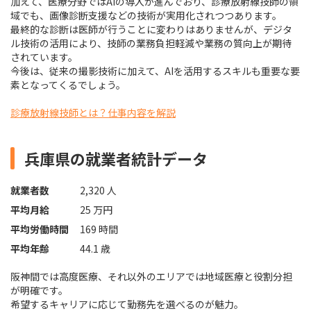
加えて、医療分野ではAIの導入が進んでおり、診療放射線技師の領
域でも、画像診断支援などの技術が実用化されつつあります。
最終的な診断は医師が行うことに変わりはありませんが、デジタ
ル技術の活用により、技師の業務負担軽減や業務の質向上が期待
されています。
今後は、従来の撮影技術に加えて、AIを活用するスキルも重要な要
素となってくるでしょう。
診療放射線技師とは？仕事内容を解説
兵庫県の就業者統計データ
就業者数
2,320 人
平均月給
25 万円
平均労働時間
169 時間
平均年齢
44.1 歳
阪神間では高度医療、それ以外のエリアでは地域医療と役割分担
が明確です。
希望するキャリアに応じて勤務先を選べるのが魅力。