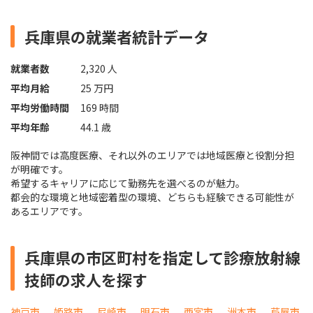
兵庫県の就業者統計データ
就業者数
2,320 人
平均月給
25 万円
平均労働時間
169 時間
平均年齢
44.1 歳
阪神間では高度医療、それ以外のエリアでは地域医療と役割分担
が明確です。
希望するキャリアに応じて勤務先を選べるのが魅力。
都会的な環境と地域密着型の環境、どちらも経験できる可能性が
あるエリアです。
兵庫県の市区町村を指定して診療放射線
技師の求人を探す
神戸市
姫路市
尼崎市
明石市
西宮市
洲本市
芦屋市