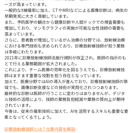
ーズが高まっています。
一般的なX線撮影に加え、CTやMRIなどによる画像診断は、病気の
早期発見に大きく貢献しています。
また、予防医学の観点から健康診断や人間ドックでの検査需要も
増加しており、マンモグラフィの実施が可能な女性技師の需要も
高まっています。
さらに、患者数が増加しているがん治療の分野では、放射線治療
における専門技術も求められており、診療放射線技師が担う業務
は多岐にわたります。
2021年に診療放射線技師法施行規則が改正され、医師の指示のも
とで行える業務範囲が拡大されました。
これにより、チーム医療の効率化を図るうえでも、診療放射線技
師はますます重要な役割を担う存在となっています。
加えて、医療分野ではAIの導入が進んでおり、診療放射線技師の領
域でも、画像診断支援などの技術が実用化されつつあります。
最終的な診断は医師が行うことに変わりはありませんが、デジタ
ル技術の活用により、技師の業務負担軽減や業務の質向上が期待
されています。
今後は、従来の撮影技術に加えて、AIを活用するスキルも重要な要
素となってくるでしょう。
診療放射線技師とは？仕事内容を解説