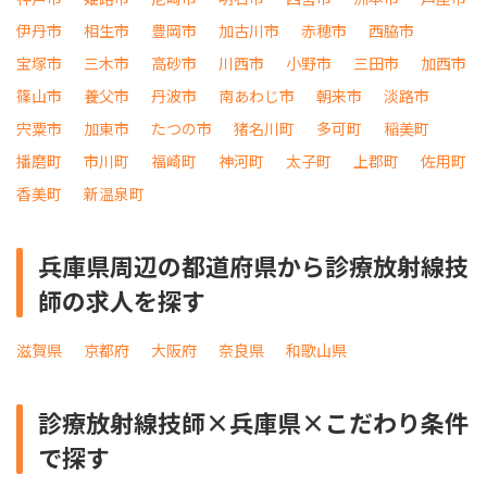
伊丹市
相生市
豊岡市
加古川市
赤穂市
西脇市
宝塚市
三木市
高砂市
川西市
小野市
三田市
加西市
篠山市
養父市
丹波市
南あわじ市
朝来市
淡路市
宍粟市
加東市
たつの市
猪名川町
多可町
稲美町
播磨町
市川町
福崎町
神河町
太子町
上郡町
佐用町
香美町
新温泉町
兵庫県周辺の都道府県から診療放射線技
師の求人を探す
滋賀県
京都府
大阪府
奈良県
和歌山県
診療放射線技師×兵庫県×こだわり条件
で探す