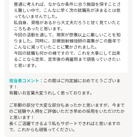
普通に考えれば、なかなか条件に合う施設を探すことさ
え難しい中で、こんなに早く次の就職先が決まるとは思
ってもいませんでした。
私自身、資格があるから大丈夫だろうと甘く見ていたと
ころもあったと思います。
今回の活動を通して、現実が想像以上に厳しいことを知
りました。同時に、診療放射線技師の募集がこの数年で
こんなに減っていたことに驚かされました。
今回の就職も何かの縁ですので、これを大事にして出来
ることなら定年、定年後の再雇用まで頑張っていきたい
と思います。
担当者コメント
：この度はご内定誠におめでとうございま
す！
有難いお言葉大変うれしく思っております。
ご年齢の部分で大変な部分もあったかと思いますが、今まで
のご経験や人柄をご評価いただき早めの採用をいただけたか
と思います！
長くご活躍できるよう私もサポートできればと思いますの
で、これからも頑張ってください。