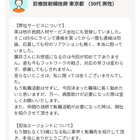
診療放射線技師 東京都 （50代 男性）
【弊社サービスについて】
実は他の民間人材サービス会社にも登録していました。
そこは9/6にラインで連絡を貰ってから一度も連絡は勿
論、応募しても何のリアクションも無く、本当に困って
いました。
廣井さんにお世話になるのは今回が初めてでありませ
ん。昔も今もフットワークの軽さ、対応の早さは変わら
ず、感謝してもしきれません。
至らないところは、私に限っては全くございませんでし
た。
もう転職活動はせずに、今回決まった職場に長く勤めた
いと思いますが、万一、再度助けが必要になった際は宜
しくお願いいたします。
また、仲間の技師で転職活動が必要になった時は、御社
を紹介させて頂きます。
【担当エージェントについて】
もう間もなく53歳になる私に素早く転職先を紹介して頂
き、本当にありがとうございます。