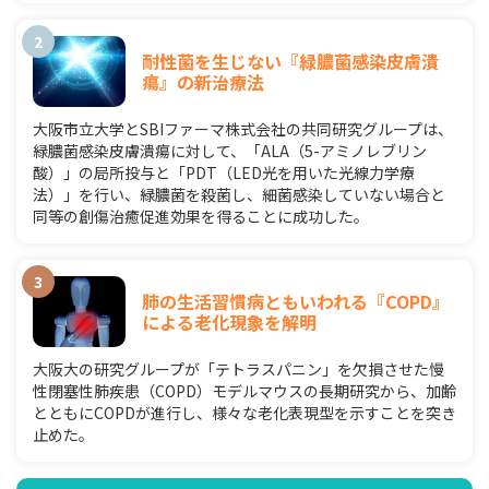
耐性菌を生じない『緑膿菌感染皮膚潰
瘍』の新治療法
大阪市立大学とSBIファーマ株式会社の共同研究グループは、
緑膿菌感染皮膚潰瘍に対して、「ALA（5-アミノレブリン
酸）」の局所投与と「PDT（LED光を用いた光線力学療
法）」を行い、緑膿菌を殺菌し、細菌感染していない場合と
同等の創傷治癒促進効果を得ることに成功した。
肺の生活習慣病ともいわれる『COPD』
による老化現象を解明
大阪大の研究グループが「テトラスパニン」を欠損させた慢
性閉塞性肺疾患（COPD）モデルマウスの長期研究から、加齢
とともにCOPDが進行し、様々な老化表現型を示すことを突き
止めた。