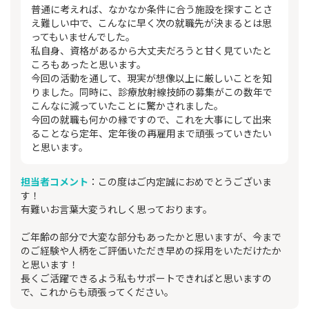
普通に考えれば、なかなか条件に合う施設を探すことさ
え難しい中で、こんなに早く次の就職先が決まるとは思
ってもいませんでした。
私自身、資格があるから大丈夫だろうと甘く見ていたと
ころもあったと思います。
今回の活動を通して、現実が想像以上に厳しいことを知
りました。同時に、診療放射線技師の募集がこの数年で
こんなに減っていたことに驚かされました。
今回の就職も何かの縁ですので、これを大事にして出来
ることなら定年、定年後の再雇用まで頑張っていきたい
と思います。
担当者コメント
：この度はご内定誠におめでとうございま
す！
有難いお言葉大変うれしく思っております。
ご年齢の部分で大変な部分もあったかと思いますが、今まで
のご経験や人柄をご評価いただき早めの採用をいただけたか
と思います！
長くご活躍できるよう私もサポートできればと思いますの
で、これからも頑張ってください。