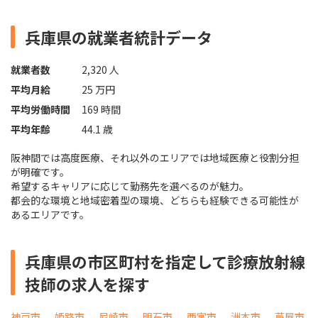
兵庫県の就業者統計データ
就業者数
2,320 人
平均月給
25 万円
平均労働時間
169 時間
平均年齢
44.1 歳
阪神間では高度医療、それ以外のエリアでは地域医療と役割分担
が明確です。
希望するキャリアに応じて勤務先を選べるのが魅力。
都会的な環境と地域密着型の環境、どちらも経験できる可能性が
あるエリアです。
兵庫県の市区町村を指定して診療放射線
技師の求人を探す
神戸市
姫路市
尼崎市
明石市
西宮市
洲本市
芦屋市