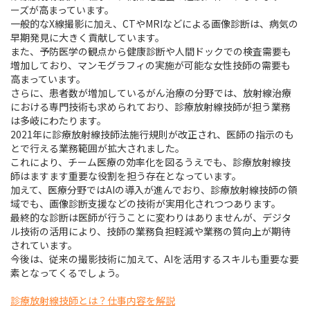
ーズが高まっています。
一般的なX線撮影に加え、CTやMRIなどによる画像診断は、病気の
早期発見に大きく貢献しています。
また、予防医学の観点から健康診断や人間ドックでの検査需要も
増加しており、マンモグラフィの実施が可能な女性技師の需要も
高まっています。
さらに、患者数が増加しているがん治療の分野では、放射線治療
における専門技術も求められており、診療放射線技師が担う業務
は多岐にわたります。
2021年に診療放射線技師法施行規則が改正され、医師の指示のも
とで行える業務範囲が拡大されました。
これにより、チーム医療の効率化を図るうえでも、診療放射線技
師はますます重要な役割を担う存在となっています。
加えて、医療分野ではAIの導入が進んでおり、診療放射線技師の領
域でも、画像診断支援などの技術が実用化されつつあります。
最終的な診断は医師が行うことに変わりはありませんが、デジタ
ル技術の活用により、技師の業務負担軽減や業務の質向上が期待
されています。
今後は、従来の撮影技術に加えて、AIを活用するスキルも重要な要
素となってくるでしょう。
診療放射線技師とは？仕事内容を解説