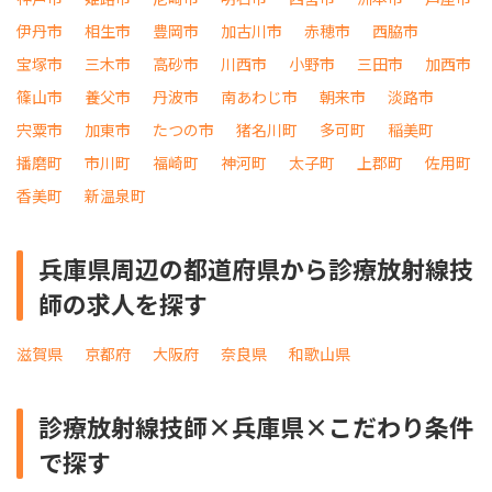
伊丹市
相生市
豊岡市
加古川市
赤穂市
西脇市
宝塚市
三木市
高砂市
川西市
小野市
三田市
加西市
篠山市
養父市
丹波市
南あわじ市
朝来市
淡路市
宍粟市
加東市
たつの市
猪名川町
多可町
稲美町
播磨町
市川町
福崎町
神河町
太子町
上郡町
佐用町
香美町
新温泉町
兵庫県周辺の都道府県から診療放射線技
師の求人を探す
滋賀県
京都府
大阪府
奈良県
和歌山県
診療放射線技師×兵庫県×こだわり条件
で探す