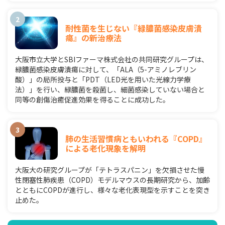
耐性菌を生じない『緑膿菌感染皮膚潰
瘍』の新治療法
大阪市立大学とSBIファーマ株式会社の共同研究グループは、
緑膿菌感染皮膚潰瘍に対して、「ALA（5-アミノレブリン
酸）」の局所投与と「PDT（LED光を用いた光線力学療
法）」を行い、緑膿菌を殺菌し、細菌感染していない場合と
同等の創傷治癒促進効果を得ることに成功した。
肺の生活習慣病ともいわれる『COPD』
による老化現象を解明
大阪大の研究グループが「テトラスパニン」を欠損させた慢
性閉塞性肺疾患（COPD）モデルマウスの長期研究から、加齢
とともにCOPDが進行し、様々な老化表現型を示すことを突き
止めた。