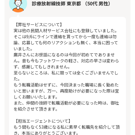
診療放射線技師 東京都 （50代 男性）
【弊社サービスについて】
実は他の民間人材サービス会社にも登録していました。
そこは9/6にラインで連絡を貰ってから一度も連絡は勿
論、応募しても何のリアクションも無く、本当に困って
いました。
廣井さんにお世話になるのは今回が初めてでありませ
ん。昔も今もフットワークの軽さ、対応の早さは変わら
ず、感謝してもしきれません。
至らないところは、私に限っては全くございませんでし
た。
もう転職活動はせずに、今回決まった職場に長く勤めた
いと思いますが、万一、再度助けが必要になった際は宜
しくお願いいたします。
また、仲間の技師で転職活動が必要になった時は、御社
を紹介させて頂きます。
【担当エージェントについて】
もう間もなく53歳になる私に素早く転職先を紹介して頂
き、本当にありがとうございます。