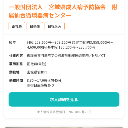
一般財団法人 宮城県成人病予防協会 附
属仙台循環器病センター
正社員
日勤帯
日祝休み
給与
月給 253,650円～309,150円 想定年収 約3,858,000円～
4,690,000円 基本給 180,200円～235,700円
仕事内容
循環器専門病院での診療放射線技師業務／MRI／CT
雇用形態
正社員(常勤)
勤務地
宮城県仙台市
勤務時間
8:30～17:00(休憩45分)
※宿日直待機あり
求人詳細を見る
求人情報最終更新日：2026年07月20日