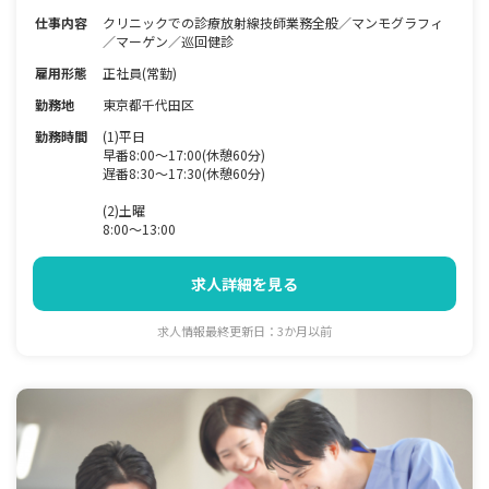
仕事内容
クリニックでの診療放射線技師業務全般／マンモグラフィ
／マーゲン／巡回健診
雇用形態
正社員(常勤)
勤務地
東京都千代田区
勤務時間
(1)平日
早番8:00～17:00(休憩60分)
遅番8:30～17:30(休憩60分)
(2)土曜
8:00～13:00
求人詳細を見る
求人情報最終更新日：3か月以前