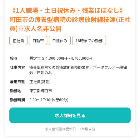
《1人職場・土日祝休み・残業ほぼなし》
町田市の療養型病院の診療放射線技師(正社
員)※求人名非公開
正社員
日勤帯
日祝休み
18時までの勤務
給与
想定年収 4,300,000円～4,700,000円
仕事内容
療養型病院での診療放射線技師業務／ポータブル／一般撮
影／日勤のみ
雇用形態
正社員(常勤)
勤務地
東京都町田市
勤務時間
9:30～17:30(休憩60分)
求人詳細を見る
求人情報最終更新日：3か月以前