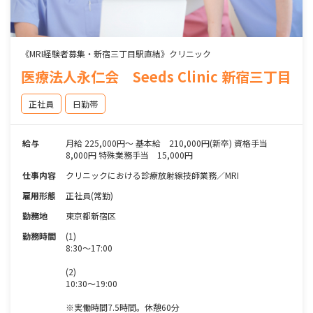
《MRI経験者募集・新宿三丁目駅直結》クリニック
医療法人永仁会 Seeds Clinic 新宿三丁目
正社員
日勤帯
給与
月給 225,000円～ 基本給 210,000円(新卒) 資格手当
8,000円 特殊業務手当 15,000円
仕事内容
クリニックにおける診療放射線技師業務／MRI
雇用形態
正社員(常勤)
勤務地
東京都新宿区
勤務時間
(1)
8:30～17:00
(2)
10:30～19:00
※実働時間7.5時間。休憩60分