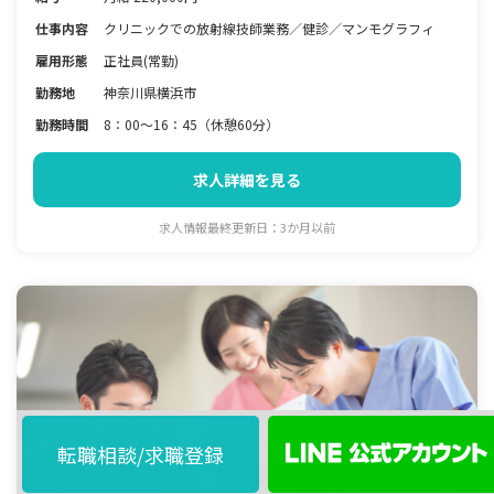
仕事内容
クリニックでの放射線技師業務／健診／マンモグラフィ
雇用形態
正社員(常勤)
勤務地
神奈川県横浜市
勤務時間
8：00～16：45（休憩60分）
求人詳細を見る
求人情報最終更新日：3か月以前
転職相談/求職登録