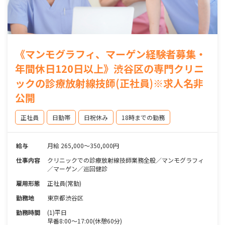
《マンモグラフィ、マーゲン経験者募集・
年間休日120日以上》渋谷区の専門クリニ
ックの診療放射線技師(正社員)※求人名非
公開
正社員
日勤帯
日祝休み
18時までの勤務
給与
月給 265,000～350,000円
仕事内容
クリニックでの診療放射線技師業務全般／マンモグラフィ
／マーゲン／巡回健診
雇用形態
正社員(常勤)
勤務地
東京都渋谷区
勤務時間
(1)平日
早番8:00～17:00(休憩60分)