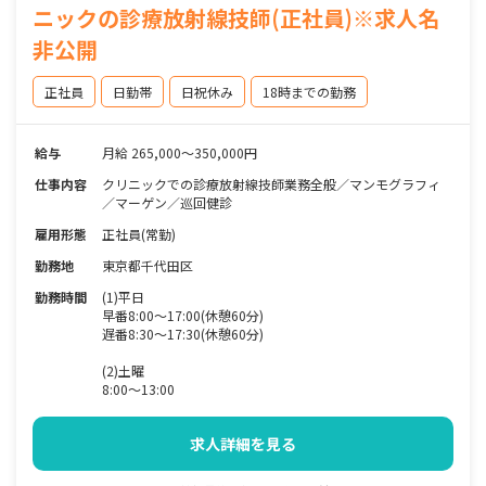
ニックの診療放射線技師(正社員)※求人名
非公開
正社員
日勤帯
日祝休み
18時までの勤務
給与
月給 265,000～350,000円
仕事内容
クリニックでの診療放射線技師業務全般／マンモグラフィ
／マーゲン／巡回健診
雇用形態
正社員(常勤)
勤務地
東京都千代田区
勤務時間
(1)平日
早番8:00～17:00(休憩60分)
遅番8:30～17:30(休憩60分)
(2)土曜
8:00～13:00
求人詳細を見る