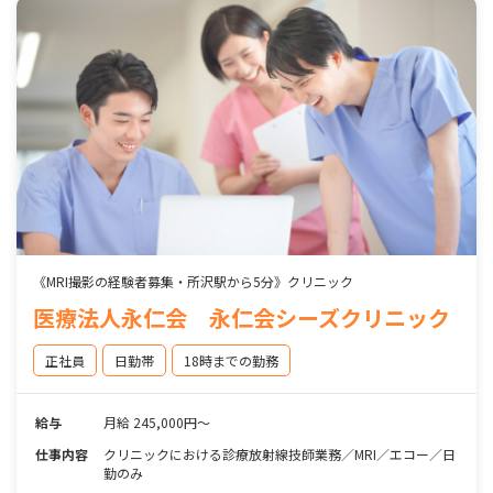
《MRI撮影の経験者募集・所沢駅から5分》クリニック
医療法人永仁会 永仁会シーズクリニック
正社員
日勤帯
18時までの勤務
給与
月給 245,000円～
仕事内容
クリニックにおける診療放射線技師業務／MRI／エコー／日
勤のみ