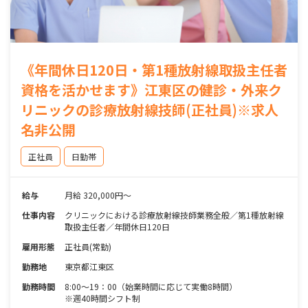
《年間休日120日・第1種放射線取扱主任者
資格を活かせます》江東区の健診・外来ク
リニックの診療放射線技師(正社員)※求人
名非公開
正社員
日勤帯
給与
月給 320,000円～
仕事内容
クリニックにおける診療放射線技師業務全般／第1種放射線
取扱主任者／年間休日120日
雇用形態
正社員(常勤)
勤務地
東京都江東区
勤務時間
8:00～19：00（始業時間に応じて実働8時間）
※週40時間シフト制