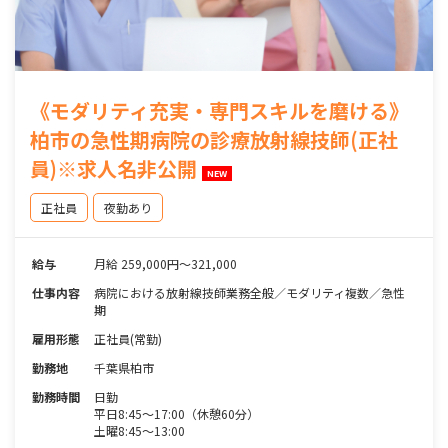
《モダリティ充実・専門スキルを磨ける》
柏市の急性期病院の診療放射線技師(正社
員)※求人名非公開
NEW
正社員
夜勤あり
給与
月給 259,000円～321,000
仕事内容
病院における放射線技師業務全般／モダリティ複数／急性
期
雇用形態
正社員(常勤)
勤務地
千葉県柏市
勤務時間
日勤
平日8:45～17:00（休憩60分）
土曜8:45～13:00