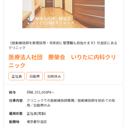
《放射線技師を新規採用・将来的に管理職も目指せます》杉並区にある
クリニック
医療法人社団 勝榮会 いりたに内科クリ
ニック
正社員
日勤帯
日祝休み
給与
月給 255,000円～
仕事内容
クリニックでの放射線技師業務／放射線技師を初めての採
用／日勤帯のみ
雇用形態
正社員(常勤)
勤務地
東京都杉並区