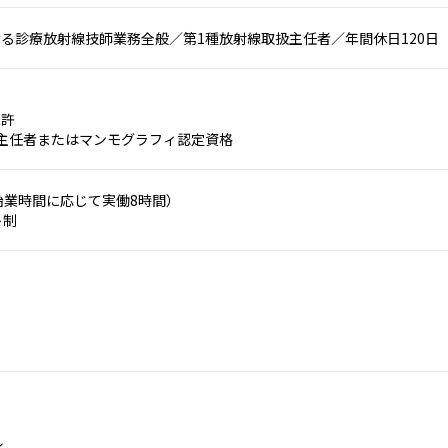
る診療放射線技師業務全般／第1種放射線取扱主任者／年間休日120日
免許
主任者またはマンモグラフィ認定資格
0（始業時間に応じて実働8時間）
ト制
ル