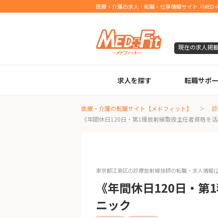
医療・介護の求人・転職・仕事情報サイト『MED＋
現在の求人掲
求人を探す
転職サポ
臨床検査技師
診療放射線技師
臨床工学技士
医療事務
調剤薬局事務
理学療法士
作業療法士
言語聴覚士
機能訓練指導員
視能訓練士
看護師
薬剤師
医療・介護の転職サイト【メドフィット】
診
《年間休日120日・第1種放射線取扱主任者資格を
東京都江東区の診療放射線技師の転職・求人情報(正社員/
《年間休日120日・
ニック