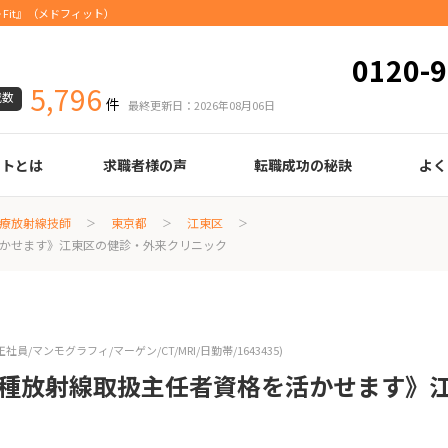
Fit』（メドフィット）
0120-9
5,796
載数
件
最終更新日：2026年08月06日
ートとは
求職者様の声
転職成功の秘訣
よく
臨床検査技師
診療放射線技師
臨床工学技士
医療事務
調剤薬局事務
理学療法士
作業療法士
言語聴覚士
機能訓練指導員
視能訓練士
看護師
薬剤師
履歴書の書き方
職務経歴書の書き方
面接の心得
面接のコツ
転職の際に知っておきたいこと
年齢早見表
給与
療放射線技師
東京都
江東区
活かせます》江東区の健診・外来クリニック
マンモグラフィ/マーゲン/CT/MRI/日勤帯/1643435)
第1種放射線取扱主任者資格を活かせます》