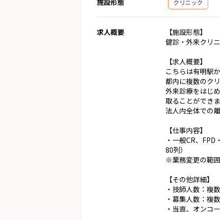
施設形態
クリニック
求人概要
【施設形態】
健診・外来クリ
【求人概要】
こちらは有明駅か
都内に複数のク
外来診療をはじめ
取ることができ
法人内全体での
【仕事内容】
・一般CR、FPD
80列）
※業務変更の範
【その他詳細】
・技師人数：複数
・募集人数：複
・当直、オンコ