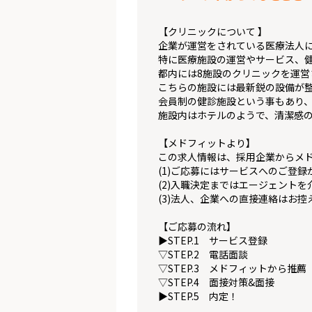
【クリニックについて 】
企業が運営をされている医療法人
特に医療施設の運営やサービス、
都内には8施設のクリニックを運
こちらの施設には最新鋭の設備が
会員制の健診施設という事もあり
施設内はホテルのようで、清潔感
【メドフィットより】
この求人情報は、採用企業からメ
(1)ご応募にはサービスへのご登録
(2)入職決定まではエージェント
(3)法人、企業への直接連絡はお控
【ご応募の流れ】
▶STEP.1 サービス登録
▽STEP.2 電話面談
▽STEP.3 メドフィットから推薦
▽STEP.4 面接対策&面接
▶STEP.5 内定！