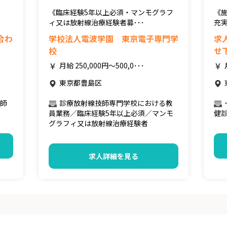
支
《臨床経験5年以上必須・マンモグラフ
《
ィ又は放射線治療経験者募･･･
充実
合わ
学校法人電波学園 東京電子専門学
求
校
せ
月給 250,000円～500,0･･･
東京都豊島区
師
診療放射線技師専門学校における教
員業務／臨床経験5年以上必須／マンモ
健
グラフィ又は放射線治療経験者
求人詳細を見る