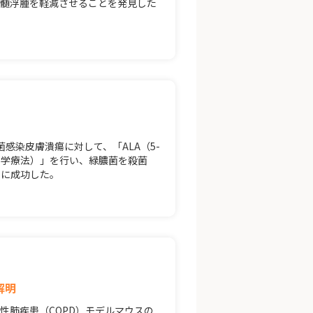
脊髄浮腫を軽減させることを発見した
感染皮膚潰瘍に対して、「ALA（5-
力学療法）」を行い、緑膿菌を殺菌
とに成功した。
解明
性肺疾患（COPD）モデルマウスの