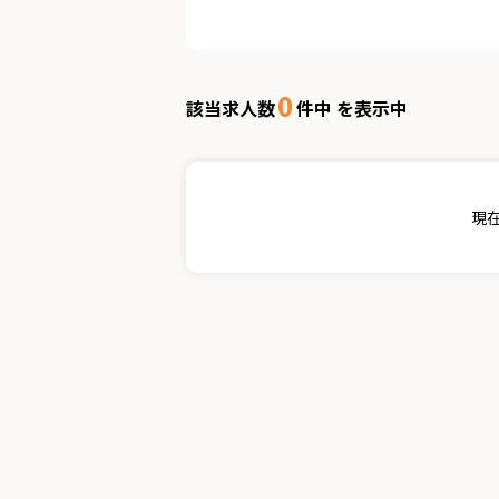
0
該当求人数
件中 を表示中
現