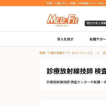
医療・介護の求人・転職・仕事情報サイト『MED＋
現在の求人掲
求人を探す
転職サポ
臨床検査技師
診療放射線技師
臨床工学技士
医療事務
調剤薬局事務
理学療法士
作業療法士
言語聴覚士
機能訓練指導員
視能訓練士
看護師
薬剤師
医療・介護の転職サイト【メドフィット】
診
診療放射線技師 検
診療放射線技師 検査センターの転職・