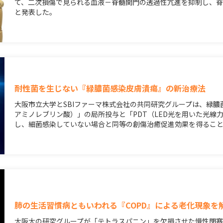
て、二次損傷で見られる血液－脊髄関門の透過性亢進を抑制し、
と発表した。
耐性菌を生じない『緑膿菌感染皮膚潰瘍』の新治療法
大阪市立大学とSBIファーマ株式会社の共同研究グループは、緑膿菌
アミノレブリン酸）」の局所投与と「PDT（LED光を用いた光線
し、細菌感染していない場合と同等の創傷治癒促進効果を得るこ
肺の生活習慣病ともいわれる『COPD』による老化現象を
大阪大の研究グループが「テトラスパニン」を欠損させた慢性閉塞