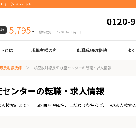
Fit』（メドフィット）
0120-9
5,795
載数
件
最終更新日：2026年08月05日
ートとは
求職者様の声
転職成功の秘訣
よく
臨床検査技師
診療放射線技師
臨床工学技士
医療事務
調剤薬局事務
理学療法士
作業療法士
言語聴覚士
機能訓練指導員
視能訓練士
看護師
薬剤師
履歴書の書き方
職務経歴書の書き方
面接の心得
面接のコツ
転職の際に知っておきたいこと
年齢早見表
給与
療放射線技師
診療放射線技師 検査センターの転職・求人情報
査センターの転職・求人情報
求人検索結果です。市区町村や駅名、こだわり条件など、下の求人検索