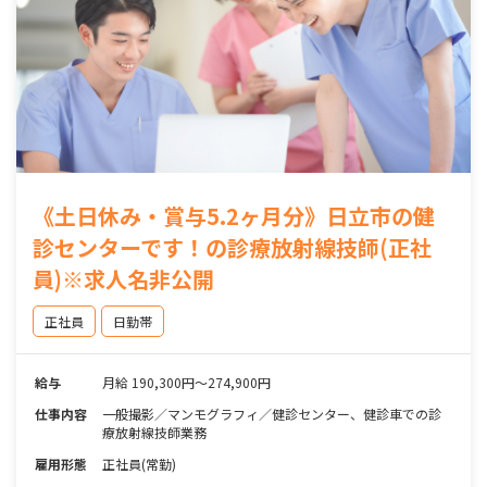
《土日休み・賞与5.2ヶ月分》日立市の健
診センターです！の診療放射線技師(正社
員)※求人名非公開
正社員
日勤帯
給与
月給 190,300円～274,900円
仕事内容
一般撮影／マンモグラフィ／健診センター、健診車での診
療放射線技師業務
雇用形態
正社員(常勤)