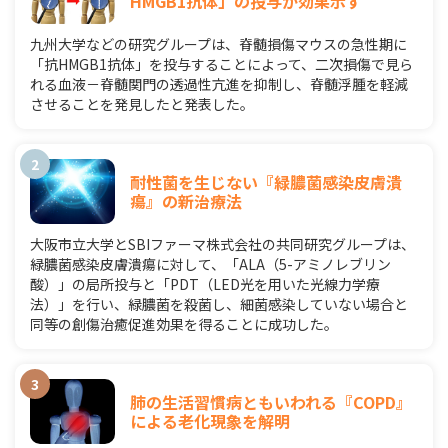
HMGB1抗体」の投与が効果示す
九州大学などの研究グループは、脊髄損傷マウスの急性期に
「抗HMGB1抗体」を投与することによって、二次損傷で見ら
れる血液－脊髄関門の透過性亢進を抑制し、脊髄浮腫を軽減
させることを発見したと発表した。
耐性菌を生じない『緑膿菌感染皮膚潰
瘍』の新治療法
大阪市立大学とSBIファーマ株式会社の共同研究グループは、
緑膿菌感染皮膚潰瘍に対して、「ALA（5-アミノレブリン
酸）」の局所投与と「PDT（LED光を用いた光線力学療
法）」を行い、緑膿菌を殺菌し、細菌感染していない場合と
同等の創傷治癒促進効果を得ることに成功した。
肺の生活習慣病ともいわれる『COPD』
による老化現象を解明