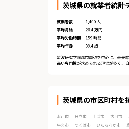
茨城県の就業者統計
就業者数
1,400 人
平均月給
26.4 万円
平均労働時間
159 時間
平均年齢
39.4 歳
筑波研究学園都市周辺を中心に、最先
高い専門性が求められる現場が多く、
茨城県の市区町村を
水戸市
日立市
土浦市
古河市
牛久市
つくば市
ひたちなか市