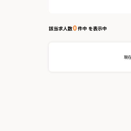
0
該当求人数
件中 を表示中
現