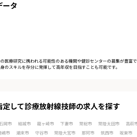
データ
端の医療研究に携われる可能性のある機関や健診センターの募集が豊富で
自身のスキルを存分に発揮して高年収を目指すことも可能です。
指定して診療放射線技師の求人を探す
石岡市
結城市
龍ヶ崎市
下妻市
常総市
常陸太田市
高萩
鹿嶋市
潮来市
守谷市
常陸大宮市
那珂市
筑西市
坂東市