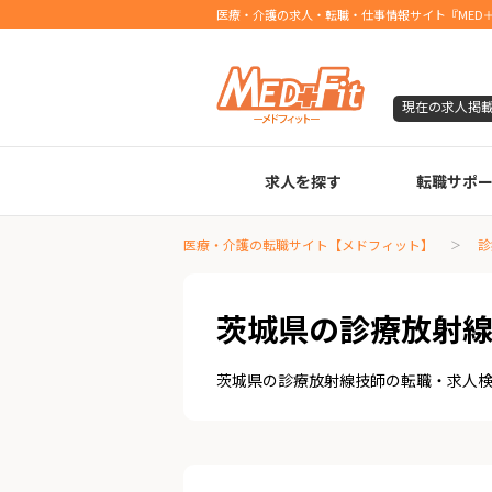
医療・介護の求人・転職・仕事情報サイト『MED＋
現在の求人掲
求人を探す
転職サポ
臨床検査技師
診療放射線技師
臨床工学技士
医療事務
調剤薬局事務
理学療法士
作業療法士
言語聴覚士
機能訓練指導員
視能訓練士
看護師
薬剤師
医療・介護の転職サイト【メドフィット】
診
茨城県の診療放射
茨城県の診療放射線技師の転職・求人