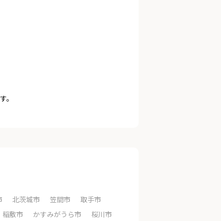
す。
市
北茨城市
笠間市
取手市
稲敷市
かすみがうら市
桜川市