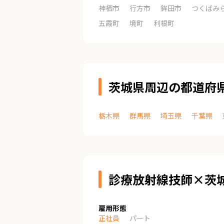
神栖市
行方市
鉾田市
つくばみ
五霞町
境町
利根町
茨城県周辺の都道府
栃木県
群馬県
埼玉県
千葉県
診療放射線技師×茨
雇用形態
正社員
パート