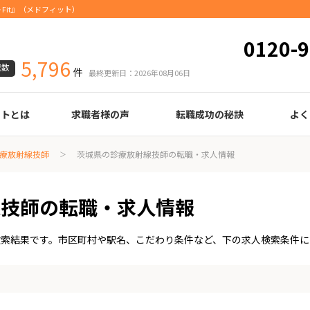
Fit』（メドフィット）
0120-9
5,796
載数
件
最終更新日：2026年08月06日
ートとは
求職者様の声
転職成功の秘訣
よく
臨床検査技師
診療放射線技師
臨床工学技士
医療事務
調剤薬局事務
理学療法士
作業療法士
言語聴覚士
機能訓練指導員
視能訓練士
看護師
薬剤師
履歴書の書き方
職務経歴書の書き方
面接の心得
面接のコツ
転職の際に知っておきたいこと
年齢早見表
給与
療放射線技師
茨城県の診療放射線技師の転職・求人情報
線技師の転職・求人情報
検索結果です。市区町村や駅名、こだわり条件など、下の求人検索条件に