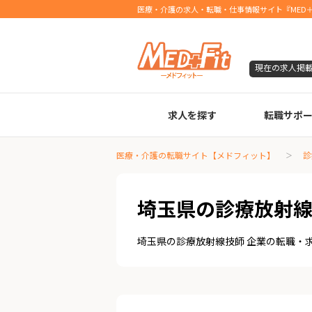
医療・介護の求人・転職・仕事情報サイト『MED＋
現在の求人掲
求人を探す
転職サポ
臨床検査技師
診療放射線技師
臨床工学技士
医療事務
調剤薬局事務
理学療法士
作業療法士
言語聴覚士
機能訓練指導員
視能訓練士
看護師
薬剤師
医療・介護の転職サイト【メドフィット】
診
埼玉県の診療放射線
埼玉県の診療放射線技師 企業の転職・