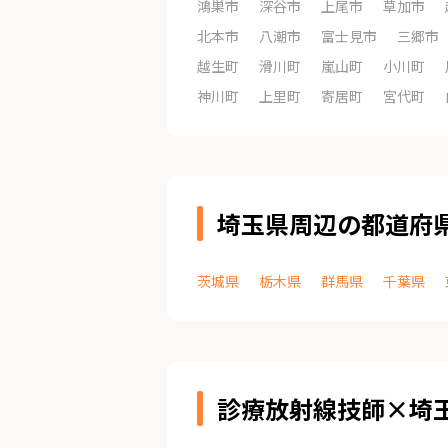
鴻巣市
深谷市
上尾市
草加市
北本市
八潮市
富士見市
三郷市
越生町
滑川町
嵐山町
小川町
神川町
上里町
寄居町
宮代町
埼玉県周辺の都道府
茨城県
栃木県
群馬県
千葉県
診療放射線技師×埼