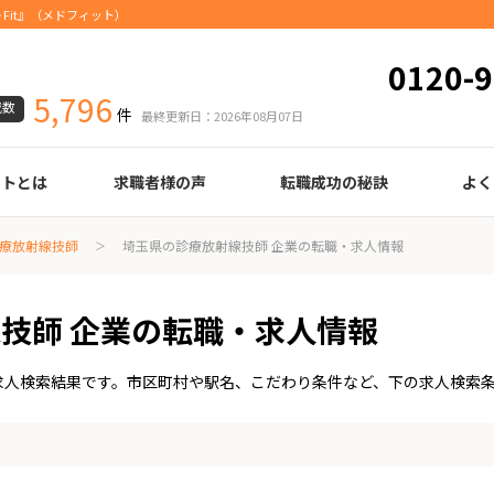
Fit』（メドフィット）
0120-9
5,796
載数
件
最終更新日：2026年08月07日
ートとは
求職者様の声
転職成功の秘訣
よく
臨床検査技師
診療放射線技師
臨床工学技士
医療事務
調剤薬局事務
理学療法士
作業療法士
言語聴覚士
機能訓練指導員
視能訓練士
看護師
薬剤師
履歴書の書き方
職務経歴書の書き方
面接の心得
面接のコツ
転職の際に知っておきたいこと
年齢早見表
給与
療放射線技師
埼玉県の診療放射線技師 企業の転職・求人情報
技師 企業の転職・求人情報
求人検索結果です。市区町村や駅名、こだわり条件など、下の求人検索