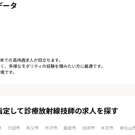
データ
来での高待遇求人が目立ちます。
多く、多様なモダリティの経験を積みたい方に最適です。
環境です。
指定して診療放射線技師の求人を探す
市
行田市
秩父市
所沢市
飯能市
加須市
本庄市
東松山