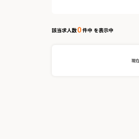
0
該当求人数
件中 を表示中
現