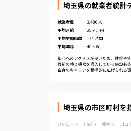
埼玉県の就業者統計
就業者数
3,480 人
平均月給
25.9 万円
平均労働時間
174 時間
平均年齢
40.5 歳
都心へのアクセスが良いため、健診や外
最新の検査機器を導入している施設も
自身のキャリアを積極的に広げられる
埼玉県の市区町村を
さいたま市
川越市
熊谷市
川口