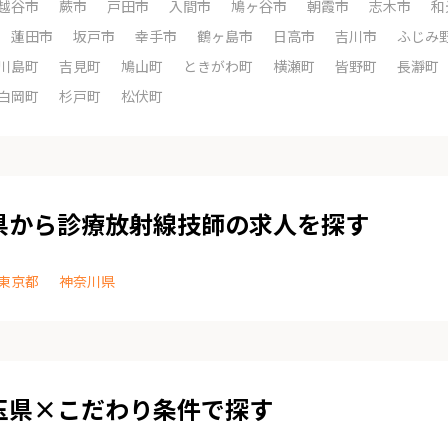
越谷市
蕨市
戸田市
入間市
鳩ヶ谷市
朝霞市
志木市
和
蓮田市
坂戸市
幸手市
鶴ヶ島市
日高市
吉川市
ふじみ
川島町
吉見町
鳩山町
ときがわ町
横瀬町
皆野町
長瀞町
白岡町
杉戸町
松伏町
県から診療放射線技師の求人を探す
東京都
神奈川県
玉県×こだわり条件で探す