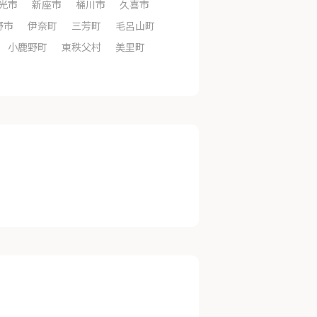
光市
新座市
桶川市
久喜市
野市
伊奈町
三芳町
毛呂山町
小鹿野町
東秩父村
美里町