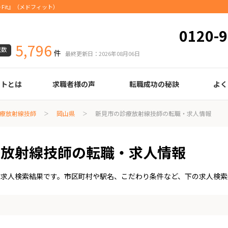
Fit』（メドフィット）
0120-9
5,796
載数
件
最終更新日：2026年08月06日
ートとは
求職者様の声
転職成功の秘訣
よく
臨床検査技師
診療放射線技師
臨床工学技士
医療事務
調剤薬局事務
理学療法士
作業療法士
言語聴覚士
機能訓練指導員
視能訓練士
看護師
薬剤師
履歴書の書き方
職務経歴書の書き方
面接の心得
面接のコツ
転職の際に知っておきたいこと
年齢早見表
給与
療放射線技師
岡山県
新見市の診療放射線技師の転職・求人情報
療放射線技師の転職・求人情報
・求人検索結果です。市区町村や駅名、こだわり条件など、下の求人検索