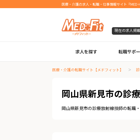
医療・介護の求人・転職・仕事情報サイト『MED＋
現在の求人掲
求人を探す
転職サポ
臨床検査技師
診療放射線技師
臨床工学技士
医療事務
調剤薬局事務
理学療法士
作業療法士
言語聴覚士
機能訓練指導員
視能訓練士
看護師
薬剤師
医療・介護の転職サイト【メドフィット】
診
岡山県新見市の診
岡山県新見市の診療放射線技師の転職