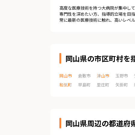
高度な医療技術を持つ大病院が集中し
専門性を深めたい方、指導的立場を目
常に最新の医療技術に触れ、高いレベ
岡山県の市区町村を
岡山市
倉敷市
津山市
玉野市
和気町
早島町
里庄町
矢掛町
岡山県周辺の都道府