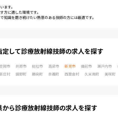
ています。
指す方に適した環境です。
ルで知識を磨き続けたい熱意のある技師の方には最適です。
指定して診療放射線技師の求人を探す
笠岡市
井原市
総社市
高梁市
新見市
備前市
瀬戸内市
新庄村
鏡野町
勝央町
奈義町
西粟倉村
久米南町
美咲町
県から診療放射線技師の求人を探す