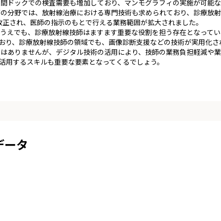
間ドックでの検査需要も増加しており、マンモグラフィの実施が可能な
療の分野では、放射線治療における専門技術も求められており、診療放射
が改正され、医師の指示のもとで行える業務範囲が拡大されました。
うえでも、診療放射線技師はますます重要な役割を担う存在となってい
でおり、診療放射線技師の領域でも、画像診断支援などの技術が実用化さ
りはありませんが、デジタル技術の活用により、技師の業務負担軽減や業
を活用するスキルも重要な要素となってくるでしょう。
データ