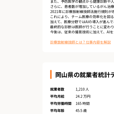
また、予防医学の観点から健康診断や人
さらに、患者数が増加しているがん治
2021年に診療放射線技師法施行規則
これにより、チーム医療の効率化を図る
加えて、医療分野ではAIの導入が進ん
最終的な診断は医師が行うことに変わ
今後は、従来の撮影技術に加えて、AI
診療放射線技師とは？仕事内容を解説
岡山県の就業者統計
就業者数
1,210 人
平均月給
24.2 万円
平均労働時間
165 時間
平均年齢
45.5 歳