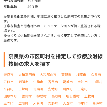
平均労働時間
163 時間
平均年齢
40.3 歳
歴史ある街並み同様、地域に深く根ざした病院での募集が中心で
す。
丁寧な検査と患者様へのコミュニケーションが特に重視される職
場です。
ゆっくりと信頼関係を築きながら、長く安定して勤務したい方に
最適です。
奈良県の市区町村を指定して診療放射線
技師の求人を探す
奈良市
大和高田市
大和郡山市
天理市
橿原市
桜井市
五條市
御所市
生駒市
香芝市
葛城市
宇陀市
山添村
平群町
三郷町
斑鳩町
安堵町
川西町
三宅町
田原本町
曽爾村
御杖村
高取町
明日香村
上牧町
王寺町
広陵町
河合町
吉野町
大淀町
下市町
黒滝村