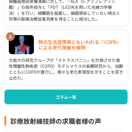
緑膿菌感染皮膚潰瘍に対して、「ALA（5-アミノレブリン
酸）」の局所投与と「PDT（LED光を用いた光線力学療
法）」を行い、緑膿菌を殺菌し、細菌感染していない場合と
同等の創傷治癒促進効果を得ることに成功した。
肺の生活習慣病ともいわれる『COPD』
による老化現象を解明
大阪大の研究グループが「テトラスパニン」を欠損させた慢
性閉塞性肺疾患（COPD）モデルマウスの長期研究から、加齢
とともにCOPDが進行し、様々な老化表現型を示すことを突き
止めた。
コラム一覧
診療放射線技師の求職者様の声