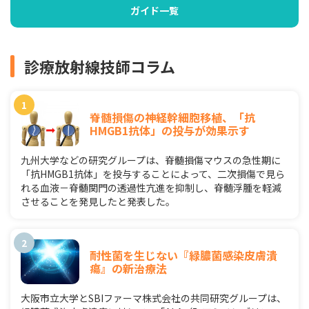
ガイド一覧
診療放射線技師コラム
脊髄損傷の神経幹細胞移植、「抗
HMGB1抗体」の投与が効果示す
九州大学などの研究グループは、脊髄損傷マウスの急性期に
「抗HMGB1抗体」を投与することによって、二次損傷で見ら
れる血液－脊髄関門の透過性亢進を抑制し、脊髄浮腫を軽減
させることを発見したと発表した。
耐性菌を生じない『緑膿菌感染皮膚潰
瘍』の新治療法
大阪市立大学とSBIファーマ株式会社の共同研究グループは、