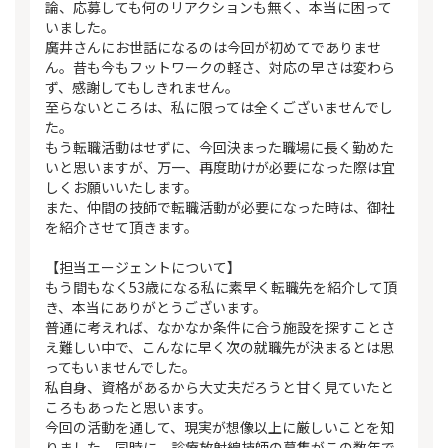
論、応募しても何のリアクションも無く、本当に困って
いました。
廣井さんにお世話になるのは今回が初めてでありませ
ん。昔も今もフットワークの軽さ、対応の早さは変わら
ず、感謝してもしきれません。
至らないところは、私に限っては全くございませんでし
た。
もう転職活動はせずに、今回決まった職場に長く勤めた
いと思いますが、万一、再度助けが必要になった際は宜
しくお願いいたします。
また、仲間の技師で転職活動が必要になった時は、御社
を紹介させて頂きます。
【担当エージェントについて】
もう間もなく53歳になる私に素早く転職先を紹介して頂
き、本当にありがとうございます。
普通に考えれば、なかなか条件に合う施設を探すことさ
え難しい中で、こんなに早く次の就職先が決まるとは思
ってもいませんでした。
私自身、資格があるから大丈夫だろうと甘く見ていたと
ころもあったと思います。
今回の活動を通して、現実が想像以上に厳しいことを知
りました。同時に、診療放射線技師の募集がこの数年で