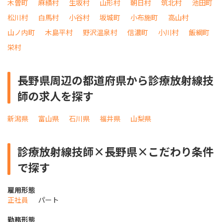
木曽町
麻績村
生坂村
山形村
朝日村
筑北村
池田町
松川村
白馬村
小谷村
坂城町
小布施町
高山村
山ノ内町
木島平村
野沢温泉村
信濃町
小川村
飯綱町
栄村
長野県周辺の都道府県から診療放射線技
師の求人を探す
新潟県
富山県
石川県
福井県
山梨県
診療放射線技師×長野県×こだわり条件
で探す
雇用形態
正社員
パート
勤務形態