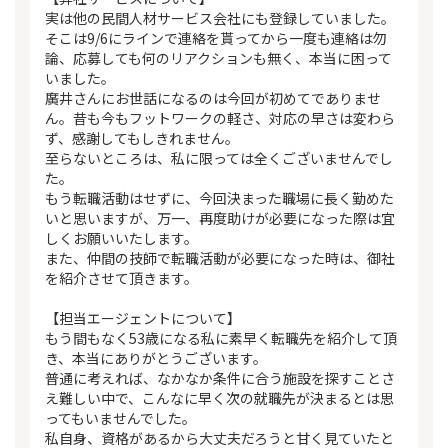
実は他の民間人材サービス会社にも登録していました。
そこは9/6にラインで連絡を貰ってから一度も連絡は勿
論、応募しても何のリアクションも無く、本当に困って
いました。
廣井さんにお世話になるのは今回が初めてでありませ
ん。昔も今もフットワークの軽さ、対応の早さは変わら
ず、感謝してもしきれません。
至らないところは、私に限っては全くございませんでし
た。
もう転職活動はせずに、今回決まった職場に長く勤めた
いと思いますが、万一、再度助けが必要になった際は宜
しくお願いいたします。
また、仲間の技師で転職活動が必要になった時は、御社
を紹介させて頂きます。
【担当エージェントについて】
もう間もなく53歳になる私に素早く転職先を紹介して頂
き、本当にありがとうございます。
普通に考えれば、なかなか条件に合う施設を探すことさ
え難しい中で、こんなに早く次の就職先が決まるとは思
ってもいませんでした。
私自身、資格があるから大丈夫だろうと甘く見ていたと