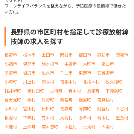
ワークライフバランスを整えながら、予防医療の最前線で働きた
い方に。
長野県の市区町村を指定して診療放射線
技師の求人を探す
長野市
松本市
上田市
岡谷市
飯田市
諏訪市
須坂市
小諸市
伊那市
駒ヶ根市
中野市
大町市
飯山市
茅野市
塩尻市
佐久市
千曲市
東御市
安曇野市
小海町
川上村
南牧村
南相木村
北相木村
佐久穂町
軽井沢町
御代田町
立科町
青木村
長和町
下諏訪町
富士見町
原村
辰野町
箕輪町
飯島町
南箕輪村
中川村
宮田村
松川町
高森町
阿南町
阿智村
平谷村
根羽村
下條村
売木村
天龍村
泰阜村
喬木村
豊丘村
大鹿村
上松町
南木曽町
木祖村
王滝村
大桑村