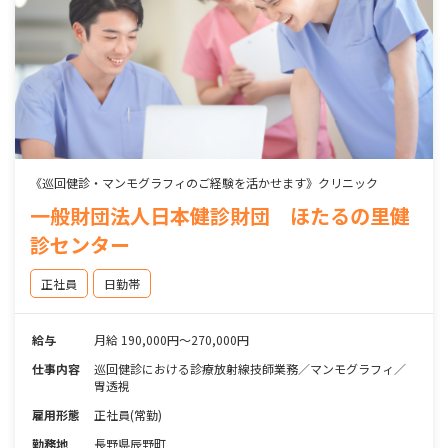
《巡回健診・マンモグラフィのご経験を活かせます》クリニック
一般財団法人日本健診財団 ほたるの里健
診センター
正社員
日勤帯
給与
月給 190,000円～270,000円
仕事内容
巡回健診における診療放射線技師業務／マンモグラフィ／
胃透視
雇用形態
正社員(常勤)
勤務地
長野県辰野町