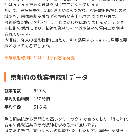
師はますます重要な役割を担う存在となっています。
加えて、医療分野ではAIの導入が進んでおり、診療放射線技師の領
域でも、画像診断支援などの技術が実用化されつつあります。
最終的な診断は医師が行うことに変わりはありませんが、デジタ
ル技術の活用により、技師の業務負担軽減や業務の質向上が期待
されています。
今後は、従来の撮影技術に加えて、AIを活用するスキルも重要な要
素となってくるでしょう。
診療放射線技師とは？仕事内容を解説
京都府の就業者統計データ
就業者数
990 人
平均労働時間
157 時間
平均年齢
51.6 歳
急性期病院から専門性の高いクリニックまで揃っており、特に消化
器系や循環器系の専門技師を求める声が強いです。
歴史ある街で、高いレベルの医療を提供したい方、専門性を磨き