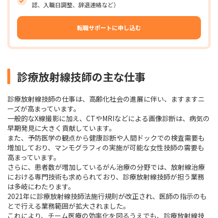
認、入職日調整、辞退連絡など）
転職サポートに申し込む
診療放射線技師の主な仕事
診療放射線技師の仕事は、高齢化社会の進展に伴い、ますますニ
ーズが高まっています。
一般的なX線撮影に加え、CTやMRIなどによる画像診断は、病気の
早期発見に大きく貢献しています。
また、予防医学の観点から健康診断や人間ドックでの検査需要も
増加しており、マンモグラフィの実施が可能な女性技師の需要も
高まっています。
さらに、患者数が増加しているがん治療の分野では、放射線治療
における専門技術も求められており、診療放射線技師が担う業務
は多岐にわたります。
2021年に診療放射線技師法施行規則が改正され、医師の指示のも
とで行える業務範囲が拡大されました。
これにより、チーム医療の効率化を図るうえでも、診療放射線技