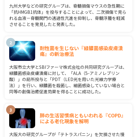
九州大学などの研究グループは、脊髄損傷マウスの急性期に
「抗HMGB1抗体」を投与することによって、二次損傷で見ら
れる血液－脊髄関門の透過性亢進を抑制し、脊髄浮腫を軽減
させることを発見したと発表した。
耐性菌を生じない『緑膿菌感染皮膚潰
瘍』の新治療法
大阪市立大学とSBIファーマ株式会社の共同研究グループは、
緑膿菌感染皮膚潰瘍に対して、「ALA（5-アミノレブリン
酸）」の局所投与と「PDT（LED光を用いた光線力学療
法）」を行い、緑膿菌を殺菌し、細菌感染していない場合と
同等の創傷治癒促進効果を得ることに成功した。
肺の生活習慣病ともいわれる『COPD』
による老化現象を解明
大阪大の研究グループが「テトラスパニン」を欠損させた慢