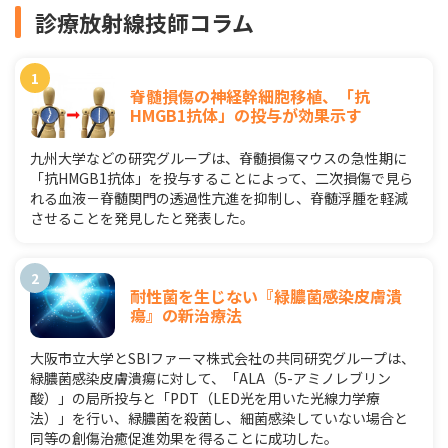
診療放射線技師コラム
脊髄損傷の神経幹細胞移植、「抗
HMGB1抗体」の投与が効果示す
九州大学などの研究グループは、脊髄損傷マウスの急性期に
「抗HMGB1抗体」を投与することによって、二次損傷で見ら
れる血液－脊髄関門の透過性亢進を抑制し、脊髄浮腫を軽減
させることを発見したと発表した。
耐性菌を生じない『緑膿菌感染皮膚潰
瘍』の新治療法
大阪市立大学とSBIファーマ株式会社の共同研究グループは、
緑膿菌感染皮膚潰瘍に対して、「ALA（5-アミノレブリン
酸）」の局所投与と「PDT（LED光を用いた光線力学療
法）」を行い、緑膿菌を殺菌し、細菌感染していない場合と
同等の創傷治癒促進効果を得ることに成功した。