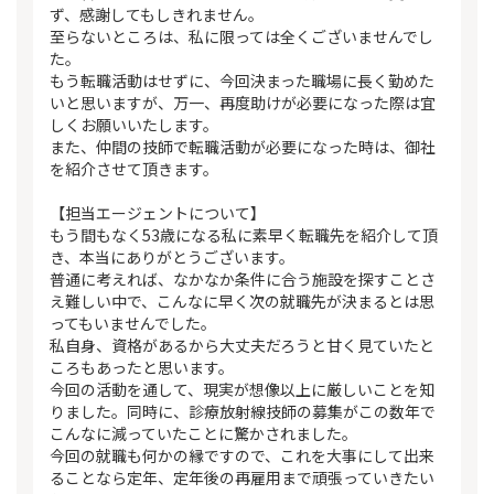
ず、感謝してもしきれません。
至らないところは、私に限っては全くございませんでし
た。
もう転職活動はせずに、今回決まった職場に長く勤めた
いと思いますが、万一、再度助けが必要になった際は宜
しくお願いいたします。
また、仲間の技師で転職活動が必要になった時は、御社
を紹介させて頂きます。
【担当エージェントについて】
もう間もなく53歳になる私に素早く転職先を紹介して頂
き、本当にありがとうございます。
普通に考えれば、なかなか条件に合う施設を探すことさ
え難しい中で、こんなに早く次の就職先が決まるとは思
ってもいませんでした。
私自身、資格があるから大丈夫だろうと甘く見ていたと
ころもあったと思います。
今回の活動を通して、現実が想像以上に厳しいことを知
りました。同時に、診療放射線技師の募集がこの数年で
こんなに減っていたことに驚かされました。
今回の就職も何かの縁ですので、これを大事にして出来
ることなら定年、定年後の再雇用まで頑張っていきたい