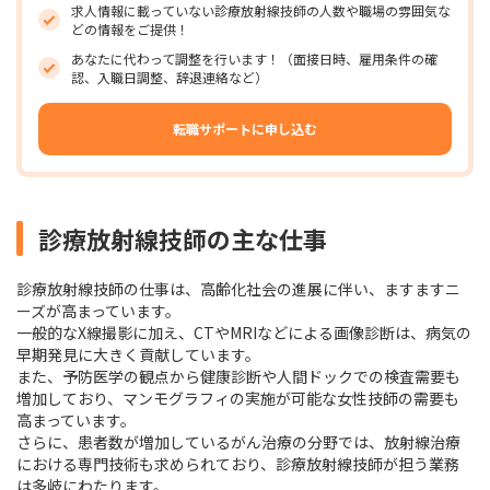
求人情報に載っていない診療放射線技師の人数や職場の雰囲気な
どの情報をご提供！
あなたに代わって調整を行います！（面接日時、雇用条件の確
認、入職日調整、辞退連絡など）
転職サポートに申し込む
診療放射線技師の主な仕事
診療放射線技師の仕事は、高齢化社会の進展に伴い、ますますニ
ーズが高まっています。
一般的なX線撮影に加え、CTやMRIなどによる画像診断は、病気の
早期発見に大きく貢献しています。
また、予防医学の観点から健康診断や人間ドックでの検査需要も
増加しており、マンモグラフィの実施が可能な女性技師の需要も
高まっています。
さらに、患者数が増加しているがん治療の分野では、放射線治療
における専門技術も求められており、診療放射線技師が担う業務
は多岐にわたります。