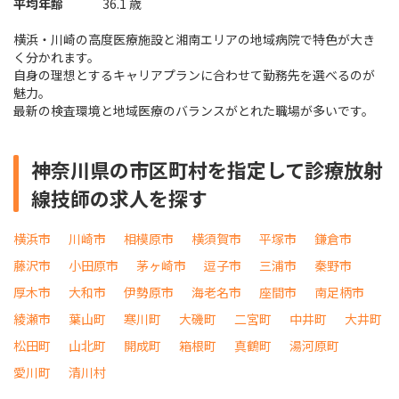
平均年齢
36.1 歳
横浜・川崎の高度医療施設と湘南エリアの地域病院で特色が大き
く分かれます。
自身の理想とするキャリアプランに合わせて勤務先を選べるのが
魅力。
最新の検査環境と地域医療のバランスがとれた職場が多いです。
神奈川県の市区町村を指定して診療放射
線技師の求人を探す
横浜市
川崎市
相模原市
横須賀市
平塚市
鎌倉市
藤沢市
小田原市
茅ヶ崎市
逗子市
三浦市
秦野市
厚木市
大和市
伊勢原市
海老名市
座間市
南足柄市
綾瀬市
葉山町
寒川町
大磯町
二宮町
中井町
大井町
松田町
山北町
開成町
箱根町
真鶴町
湯河原町
愛川町
清川村