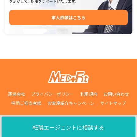
を活かして、採用をサポートいたします。
求人依頼はこちら
運営会社
プライバシーポリシー
利用規約
お問い合わせ
採用ご担当者様
お友達紹介キャンペーン
サイトマップ
転職エージェントに相談する
© 2011-2026 medfit