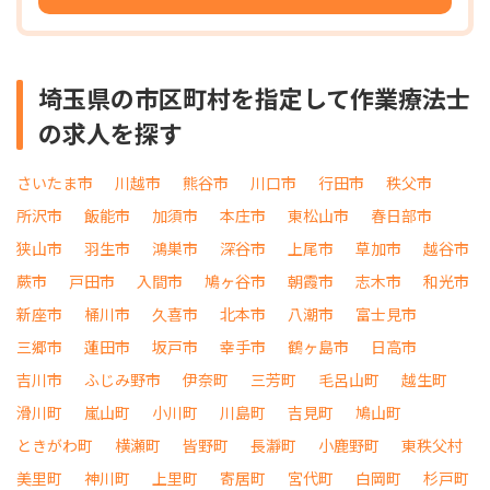
埼玉県の市区町村を指定して作業療法士
の求人を探す
さいたま市
川越市
熊谷市
川口市
行田市
秩父市
所沢市
飯能市
加須市
本庄市
東松山市
春日部市
狭山市
羽生市
鴻巣市
深谷市
上尾市
草加市
越谷市
蕨市
戸田市
入間市
鳩ヶ谷市
朝霞市
志木市
和光市
新座市
桶川市
久喜市
北本市
八潮市
富士見市
三郷市
蓮田市
坂戸市
幸手市
鶴ヶ島市
日高市
吉川市
ふじみ野市
伊奈町
三芳町
毛呂山町
越生町
滑川町
嵐山町
小川町
川島町
吉見町
鳩山町
ときがわ町
横瀬町
皆野町
長瀞町
小鹿野町
東秩父村
美里町
神川町
上里町
寄居町
宮代町
白岡町
杉戸町