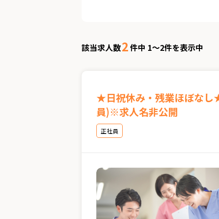
2
該当求人数
件中 1～2件を表示中
★日祝休み・残業ほぼなし
員)※求人名非公開
正社員