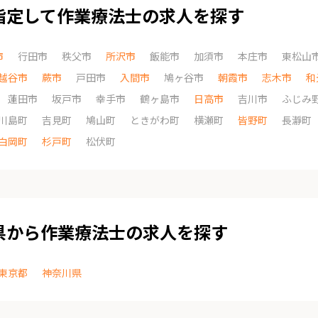
指定して作業療法士の求人を探す
市
行田市
秩父市
所沢市
飯能市
加須市
本庄市
東松山
越谷市
蕨市
戸田市
入間市
鳩ヶ谷市
朝霞市
志木市
和
蓮田市
坂戸市
幸手市
鶴ヶ島市
日高市
吉川市
ふじみ
川島町
吉見町
鳩山町
ときがわ町
横瀬町
皆野町
長瀞町
白岡町
杉戸町
松伏町
県から作業療法士の求人を探す
東京都
神奈川県