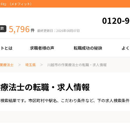
Fit』（メドフィット）
0120-9
5,796
載数
件
最終更新日：2026年08月07日
ートとは
求職者様の声
転職成功の秘訣
よく
臨床検査技師
診療放射線技師
臨床工学技士
医療事務
調剤薬局事務
理学療法士
作業療法士
言語聴覚士
機能訓練指導員
視能訓練士
看護師
薬剤師
履歴書の書き方
職務経歴書の書き方
面接の心得
面接のコツ
転職の際に知っておきたいこと
年齢早見表
給与
業療法士
埼玉県
川越市の作業療法士の転職・求人情報
業療法士の転職・求人情報
人検索結果です。市区町村や駅名、こだわり条件など、下の求人検索条件