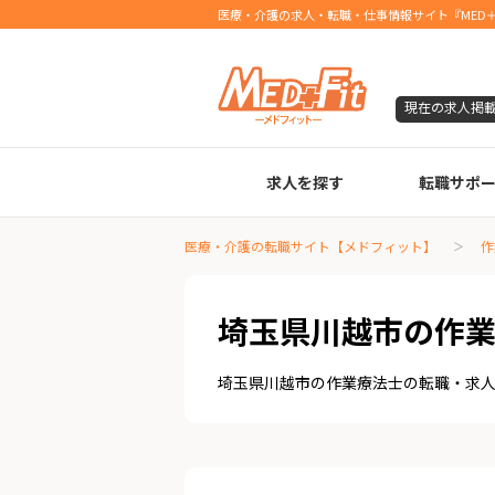
医療・介護の求人・転職・仕事情報サイト『MED＋
現在の求人掲
求人を探す
転職サポ
臨床検査技師
診療放射線技師
臨床工学技士
医療事務
調剤薬局事務
理学療法士
作業療法士
言語聴覚士
機能訓練指導員
視能訓練士
看護師
薬剤師
医療・介護の転職サイト【メドフィット】
作
埼玉県川越市の作
埼玉県川越市の作業療法士の転職・求