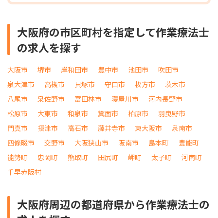
大阪府の市区町村を指定して作業療法士
の求人を探す
大阪市
堺市
岸和田市
豊中市
池田市
吹田市
泉大津市
高槻市
貝塚市
守口市
枚方市
茨木市
八尾市
泉佐野市
富田林市
寝屋川市
河内長野市
松原市
大東市
和泉市
箕面市
柏原市
羽曳野市
門真市
摂津市
高石市
藤井寺市
東大阪市
泉南市
四條畷市
交野市
大阪狭山市
阪南市
島本町
豊能町
能勢町
忠岡町
熊取町
田尻町
岬町
太子町
河南町
千早赤阪村
大阪府周辺の都道府県から作業療法士の