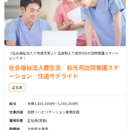
《社会福祉法人で待遇充実♪》住道駅より徒歩8分の訪問看護ステーシ
ョンです！
社会福祉法人慶生会 和光苑訪問看護ステ
ーション 住道サテライト
正社員
給与
年俸3,800,000円～5,000,000円
仕事内容
訪問リハビリテーション業務全般
雇用形態
正社員(常勤)
勤務地
大阪府大東市