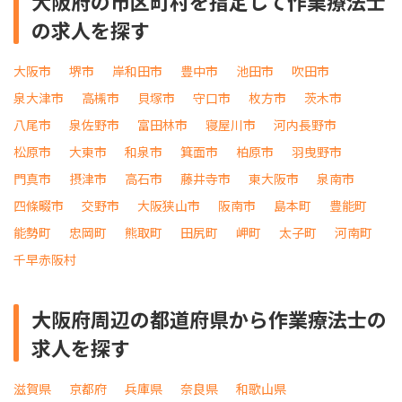
大阪府の市区町村を指定して作業療法士
の求人を探す
大阪市
堺市
岸和田市
豊中市
池田市
吹田市
泉大津市
高槻市
貝塚市
守口市
枚方市
茨木市
八尾市
泉佐野市
富田林市
寝屋川市
河内長野市
松原市
大東市
和泉市
箕面市
柏原市
羽曳野市
門真市
摂津市
高石市
藤井寺市
東大阪市
泉南市
四條畷市
交野市
大阪狭山市
阪南市
島本町
豊能町
能勢町
忠岡町
熊取町
田尻町
岬町
太子町
河南町
千早赤阪村
大阪府周辺の都道府県から作業療法士の
求人を探す
滋賀県
京都府
兵庫県
奈良県
和歌山県