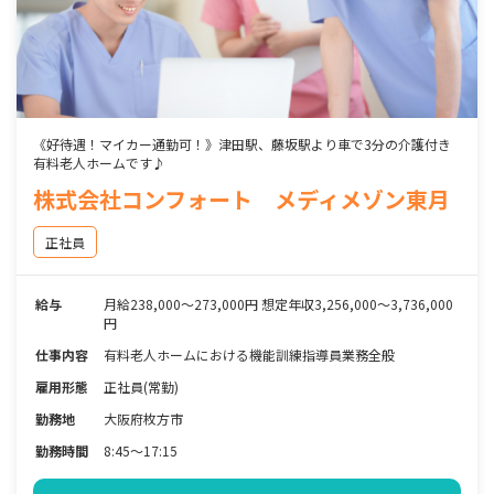
《好待遇！マイカー通勤可！》津田駅、藤坂駅より車で3分の介護付き
有料老人ホームです♪
株式会社コンフォート メディメゾン東月
正社員
給与
月給238,000～273,000円 想定年収3,256,000～3,736,000
円
仕事内容
有料老人ホームにおける機能訓練指導員業務全般
雇用形態
正社員(常勤)
勤務地
大阪府枚方市
勤務時間
8:45～17:15