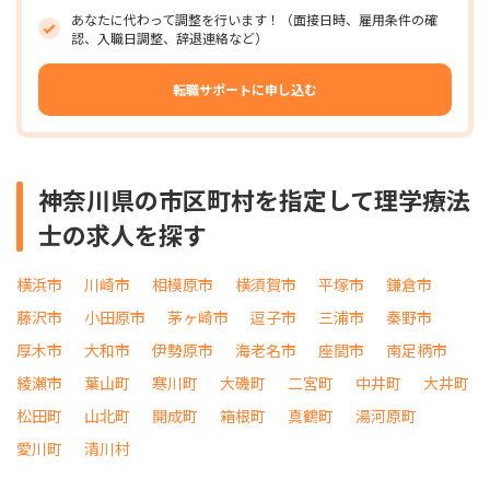
あなたに代わって調整を行います！（面接日時、雇用条件の確
認、入職日調整、辞退連絡など）
転職サポートに申し込む
神奈川県の市区町村を指定して理学療法
士の求人を探す
横浜市
川崎市
相模原市
横須賀市
平塚市
鎌倉市
藤沢市
小田原市
茅ヶ崎市
逗子市
三浦市
秦野市
厚木市
大和市
伊勢原市
海老名市
座間市
南足柄市
綾瀬市
葉山町
寒川町
大磯町
二宮町
中井町
大井町
松田町
山北町
開成町
箱根町
真鶴町
湯河原町
愛川町
清川村