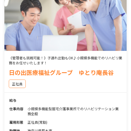
《管理者も挑戦可能！》子連れ出勤もOK♪小規模多機能でのリハビリ業
務をお任せいたします！
日の出医療福祉グループ ゆとり庵長谷
正社員
給与
仕事内容
小規模多機能型居宅介護事業所でのリハビリテーション業
務全般
雇用形態
正社員(常勤)
勤務地
神奈川県厚木市