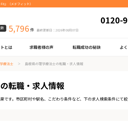
Fit』（メドフィット）
0120-9
5,796
載数
件
最終更新日：2026年08月07日
ートとは
求職者様の声
転職成功の秘訣
よく
臨床検査技師
診療放射線技師
臨床工学技士
医療事務
調剤薬局事務
理学療法士
作業療法士
言語聴覚士
機能訓練指導員
視能訓練士
看護師
薬剤師
履歴書の書き方
職務経歴書の書き方
面接の心得
面接のコツ
転職の際に知っておきたいこと
年齢早見表
給与
学療法士
島根県の理学療法士の転職・求人情報
士の転職・求人情報
結果です。市区町村や駅名、こだわり条件など、下の求人検索条件にて絞