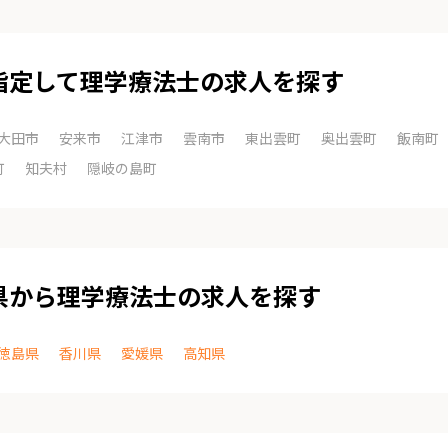
指定して理学療法士の求人を探す
大田市
安来市
江津市
雲南市
東出雲町
奥出雲町
飯南町
町
知夫村
隠岐の島町
県から理学療法士の求人を探す
徳島県
香川県
愛媛県
高知県