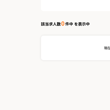
0
該当求人数
件中 を表示中
現