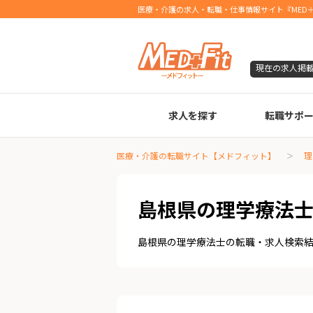
医療・介護の求人・転職・仕事情報サイト『MED＋
現在の求人掲
求人を探す
転職サポ
臨床検査技師
診療放射線技師
臨床工学技士
医療事務
調剤薬局事務
理学療法士
作業療法士
言語聴覚士
機能訓練指導員
視能訓練士
看護師
薬剤師
医療・介護の転職サイト【メドフィット】
理
島根県の理学療法
島根県の理学療法士の転職・求人検索