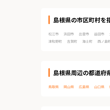
島根県の市区町村を
松江市
浜田市
出雲市
益田市
津和野町
吉賀町
海士町
西ノ島
島根県周辺の都道府
鳥取県
岡山県
広島県
山口県