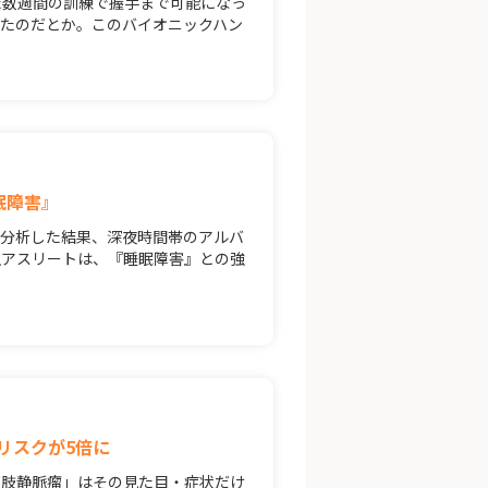
た数週間の訓練で握手まで可能になっ
たのだとか。このバイオニックハン
眠障害』
て分析した結果、深夜時間帯のアルバ
生アスリートは、『睡眠障害』との強
リスクが5倍に
下肢静脈瘤」はその見た目・症状だけ