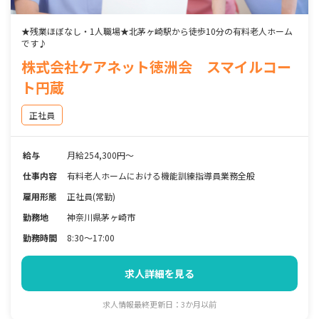
★残業ほぼなし・1人職場★北茅ヶ崎駅から徒歩10分の有料老人ホーム
です♪
株式会社ケアネット徳洲会 スマイルコー
ト円蔵
正社員
給与
月給254,300円～
仕事内容
有料老人ホームにおける機能訓練指導員業務全般
雇用形態
正社員(常勤)
勤務地
神奈川県茅ヶ崎市
勤務時間
8:30～17:00
求人詳細を見る
求人情報最終更新日：3か月以前