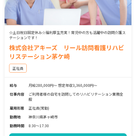
☆土日祝日固定休み☆福利厚生充実！育児中の方も活躍中の訪問介護ス
テーションです！
株式会社アキーズ リール訪問看護リハビ
リステーション茅ケ崎
正社員
給与
月給280,000円～ 想定年収3,360,000円～
仕事内容
ご利用者様の自宅を訪問してのリハビリテーション業務全
般
雇用形態
正社員(常勤)
勤務地
神奈川県茅ヶ崎市
勤務時間
8:30～17:30