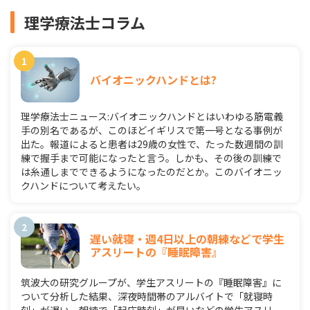
理学療法士コラム
バイオニックハンドとは?
理学療法士ニュース:バイオニックハンドとはいわゆる筋電義
手の別名であるが、このほどイギリスで第一号となる事例が
出た。報道によると患者は29歳の女性で、たった数週間の訓
練で握手まで可能になったと言う。しかも、その後の訓練で
は糸通しまでできるようになったのだとか。このバイオニッ
クハンドについて考えたい。
遅い就寝・週4日以上の朝練などで学生
アスリートの『睡眠障害』
筑波大の研究グループが、学生アスリートの『睡眠障害』に
ついて分析した結果、深夜時間帯のアルバイトで「就寝時
刻」が遅い、朝練で「起床時刻」が早いなどの学生アスリー