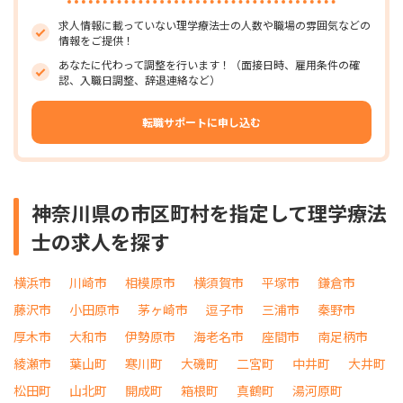
求人情報に載っていない理学療法士の人数や職場の雰囲気などの
情報をご提供！
あなたに代わって調整を行います！（面接日時、雇用条件の確
認、入職日調整、辞退連絡など）
転職サポートに申し込む
神奈川県の市区町村を指定して理学療法
士の求人を探す
横浜市
川崎市
相模原市
横須賀市
平塚市
鎌倉市
藤沢市
小田原市
茅ヶ崎市
逗子市
三浦市
秦野市
厚木市
大和市
伊勢原市
海老名市
座間市
南足柄市
綾瀬市
葉山町
寒川町
大磯町
二宮町
中井町
大井町
松田町
山北町
開成町
箱根町
真鶴町
湯河原町