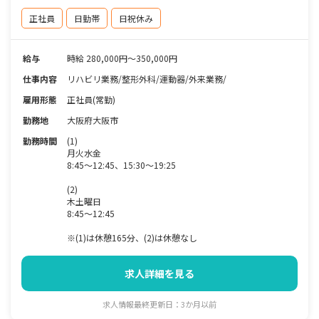
正社員
日勤帯
日祝休み
給与
時給 280,000円～350,000円
仕事内容
リハビリ業務/整形外科/運動器/外来業務/
雇用形態
正社員(常勤)
勤務地
大阪府大阪市
勤務時間
(1)
月火水金
8:45～12:45、15:30～19:25
(2)
木土曜日
8:45～12:45
※(1)は休憩165分、(2)は休憩なし
求人詳細を見る
求人情報最終更新日：3か月以前