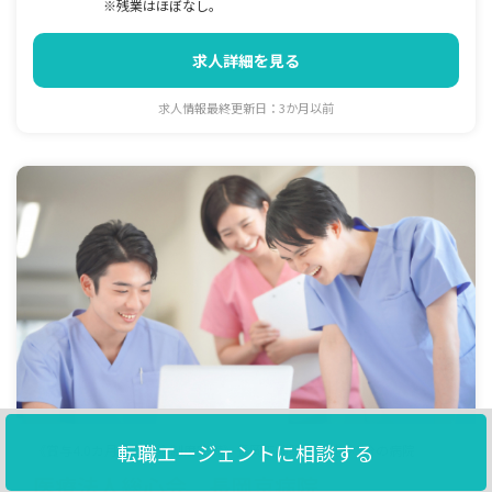
※残業はほぼなし。
求人詳細を見る
求人情報最終更新日：3か月以前
転職エージェントに相談する
《賞与4.0カ月・退職金制度完備》長岡天神駅より徒歩3分の病院
医療法人総心会 長岡京病院