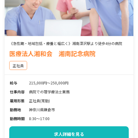
《急性期・地域包括・療養と幅広く》湘南深沢駅より徒歩4分の病院
医療法人湘和会 湘南記念病院
正社員
給与
215,000円～250,000円
仕事内容
病院での理学療法士業務
雇用形態
正社員(常勤)
勤務地
神奈川県鎌倉市
勤務時間
8:30～17:00
求人詳細を見る