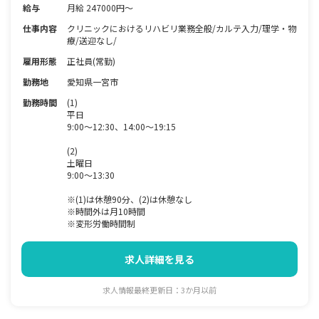
給与
月給 247000円～
仕事内容
クリニックにおけるリハビリ業務全般/カルテ入力/理学・物
療/送迎なし/
雇用形態
正社員(常勤)
勤務地
愛知県一宮市
勤務時間
(1)
平日
9:00～12:30、14:00～19:15
(2)
土曜日
9:00～13:30
※(1)は休憩90分、(2)は休憩なし
※時間外は月10時間
※変形労働時間制
求人詳細を見る
求人情報最終更新日：3か月以前