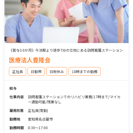
《賞与3.0か月》今池駅より徒歩7分の立地にある訪問看護ステーション
医療法人豊隆会
正社員
日勤帯
日祝休み
18時までの勤務
給与
仕事内容
訪問看護ステーションでのリハビリ業務/17時まで/マイカ
ー通勤可能/残業なし
雇用形態
正社員(常勤)
勤務地
愛知県名古屋市
勤務時間
8:30～17:00