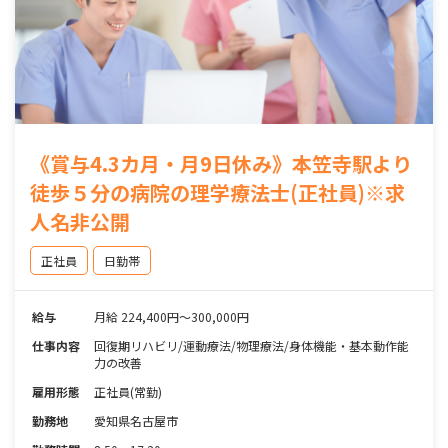
《賞与4.3カ月・月9日休み》本笠寺駅より
徒歩５分の病院の理学療法士(正社員)※求
人名非公開
正社員
日勤帯
給与
月給 224,400円～300,000円
仕事内容
回復期リハビリ/運動療法/物理療法/身体機能・基本動作能
力の改善
雇用形態
正社員(常勤)
勤務地
愛知県名古屋市