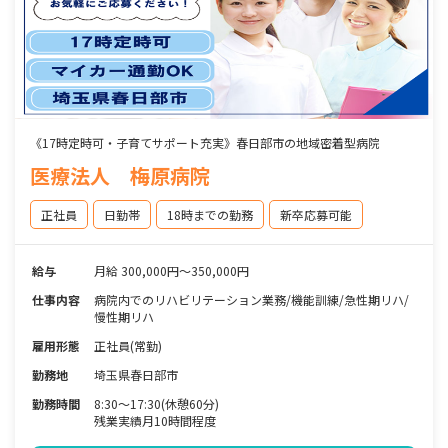
《17時定時可・子育てサポート充実》春日部市の地域密着型病院
医療法人 梅原病院
正社員
日勤帯
18時までの勤務
新卒応募可能
給与
月給 300,000円～350,000円
仕事内容
病院内でのリハビリテーション業務/機能訓練/急性期リハ/
慢性期リハ
雇用形態
正社員(常勤)
勤務地
埼玉県春日部市
勤務時間
8:30～17:30(休憩60分)
残業実績月10時間程度