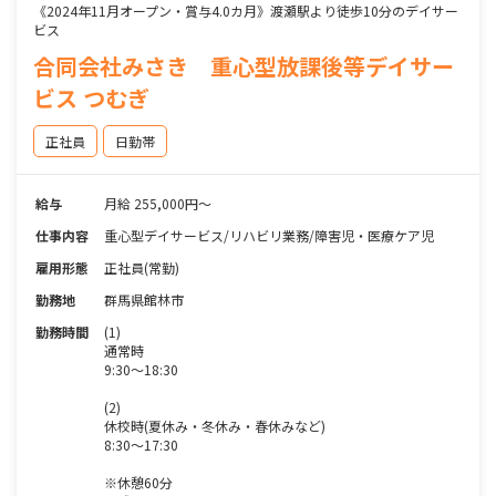
《2024年11月オープン・賞与4.0カ月》渡瀬駅より徒歩10分のデイサー
ビス
合同会社みさき 重心型放課後等デイサー
ビス つむぎ
正社員
日勤帯
給与
月給 255,000円～
仕事内容
重心型デイサービス/リハビリ業務/障害児・医療ケア児
雇用形態
正社員(常勤)
勤務地
群馬県館林市
勤務時間
(1)
通常時
9:30～18:30
(2)
休校時(夏休み・冬休み・春休みなど)
8:30～17:30
※休憩60分