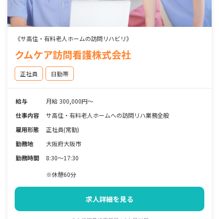
《サ高住・有料老人ホームの訪問リハビリ》
クムケア訪問看護株式会社
正社員
日勤帯
給与
月給 300,000円～
仕事内容
サ高住・有料老人ホームへの訪問リハ業務全般
雇用形態
正社員(常勤)
勤務地
大阪府大阪市
勤務時間
8:30～17:30
※休憩60分
求人詳細を見る