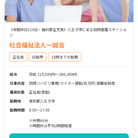
《年間休日110日・福利厚生充実》八王子市にある訪問看護ステーショ
ン
社会福祉法人一誠会
正社員
日勤帯
18時までの勤務
給与
月給 219,000円～280,300円
仕事内容
訪問リハビリ業務/マイカー通勤/託児所/退職金制度
雇用形態
正社員(常勤)
勤務地
東京都八王子市
勤務時間
8:30～17:30
※休憩60分
※時間外は平均2時間程度