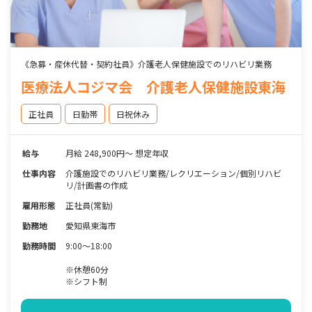
《急募・産休代替・契約社員》介護老人保健施設でのリハビリ業務
医療法人コジマ会 介護老人保健施設東海
正社員
日勤帯
日祝休み
給与
月給 248,900円～ 想定年収
仕事内容
介護施設でのリハビリ業務/レクリエーション/個別リハビ
リ/計画書の作成
雇用形態
正社員(常勤)
勤務地
愛知県東海市
勤務時間
9:00～18:00
※休憩60分
※シフト制