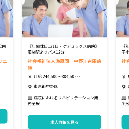
公園
《年間休日121日・ケアミックス病院》
《
沼袋駅よりバス12分
子市
リニ
社会福祉法人浄風園 中野江古田病
社
院
月給 244,500～304,50･･･
東京都中野区
病院におけるリハビリテーション業
務全般
所/
求人詳細を見る