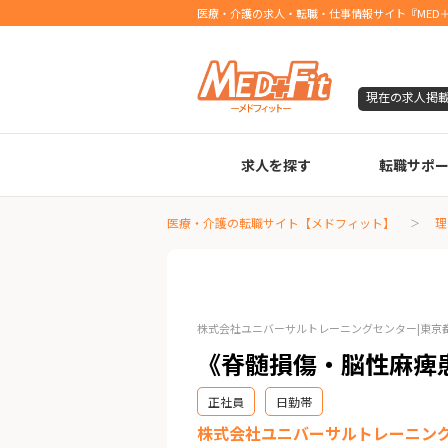
医療・介護の求人・転職・仕事情報サイト『MED＋
現在の求人掲
求人を探す
転職サポ
臨床検査技師
診療放射線技師
臨床工学技士
医療事務
調剤薬局事務
理学療法士
作業療法士
言語聴覚士
機能訓練指導員
視能訓練士
看護師
薬剤師
医療・介護の転職サイト【メドフィット】
理
株式会社ユニバーサルトレーニングセンター
|東
《脊髄損傷・脳性麻痺
正社員
日勤帯
株式会社ユニバーサルトレーニン