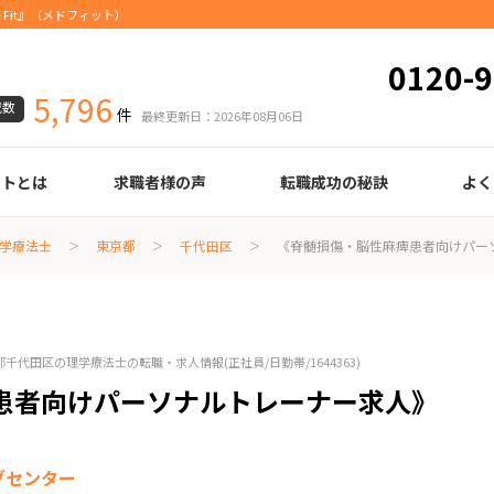
Fit』（メドフィット）
0120-9
5,796
載数
件
最終更新日：2026年08月06日
ートとは
求職者様の声
転職成功の秘訣
よく
臨床検査技師
診療放射線技師
臨床工学技士
医療事務
調剤薬局事務
理学療法士
作業療法士
言語聴覚士
機能訓練指導員
視能訓練士
看護師
薬剤師
履歴書の書き方
職務経歴書の書き方
面接の心得
面接のコツ
転職の際に知っておきたいこと
年齢早見表
給与
学療法士
東京都
千代田区
《脊髄損傷・脳性麻痺患者向けパー
京都千代田区の理学療法士の転職・求人情報
(正社員/日勤帯/1644363)
患者向けパーソナルトレーナー求人》
グセンター