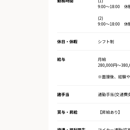
勤務時間
(1)
9:00～18:00 休
(2)
9:00～18:00 休
休日・休暇
シフト制
給与
月給
280,000円～380
※面接後、経験
諸手当
通勤手当(交通費
賞与・昇給
【昇給あり】
待遇・福利厚生
マイカー通勤(応