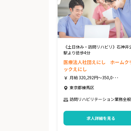
《土日休み・訪問リハビリ》石神井
駅より徒歩4分
医療法人社団えにし ホームク
ックえにし
月給 320,292円～350,0･･･
東京都練馬区
訪問リハビリテーション業務全般
求人詳細を見る