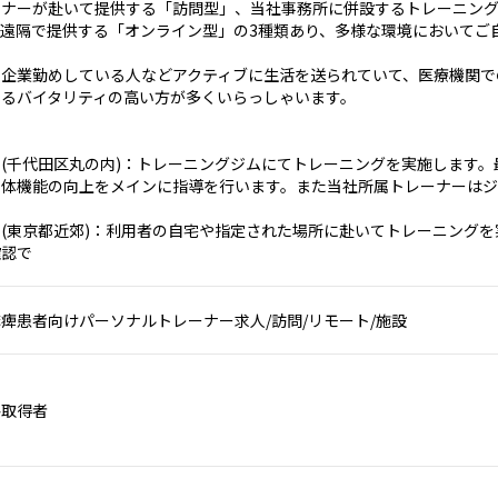
ーナーが赴いて提供する「訪問型」、当社事務所に併設するトレーニン
遠隔で提供する「オンライン型」の3種類あり、多様な環境においてご
や企業勤めしている人などアクティブに生活を送られていて、医療機関で
めるバイタリティの高い方が多くいらっしゃいます。
(千代田区丸の内)：トレーニングジムにてトレーニングを実施します
身体機能の向上をメインに指導を行います。また当社所属トレーナーはジ
(東京都近郊)：利用者の自宅や指定された場所に赴いてトレーニング
確認で
痺患者向けパーソナルトレーナー求人/訪問/リモート/施設
格取得者