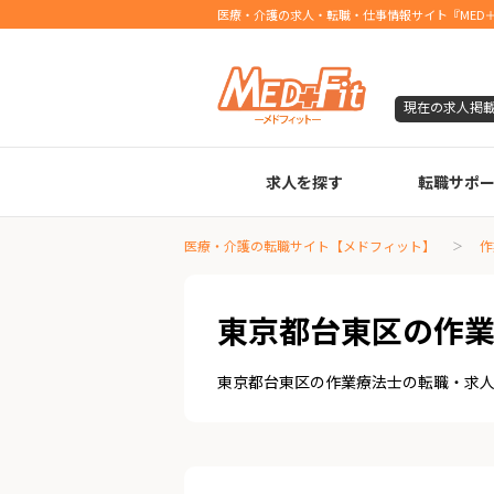
医療・介護の求人・転職・仕事情報サイト『MED＋
現在の求人掲
求人を探す
転職サポ
臨床検査技師
診療放射線技師
臨床工学技士
医療事務
調剤薬局事務
理学療法士
作業療法士
言語聴覚士
機能訓練指導員
視能訓練士
看護師
薬剤師
医療・介護の転職サイト【メドフィット】
作
東京都台東区の作
東京都台東区の作業療法士の転職・求