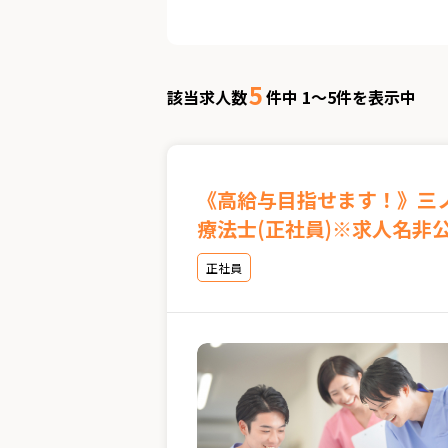
5
該当求人数
件中 1～5件を表示中
《高給与目指せます！》三
療法士(正社員)※求人名非
正社員