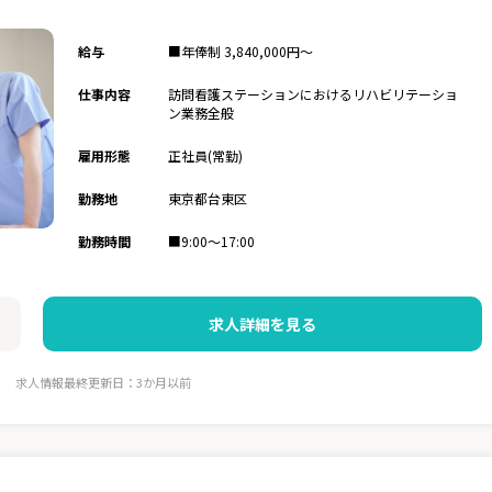
給与
■年俸制 3,840,000円～
仕事内容
訪問看護ステーションにおけるリハビリテーショ
ン業務全般
雇用形態
正社員(常勤)
勤務地
東京都台東区
勤務時間
■9:00～17:00
求人詳細を見る
求人情報最終更新日：3か月以前