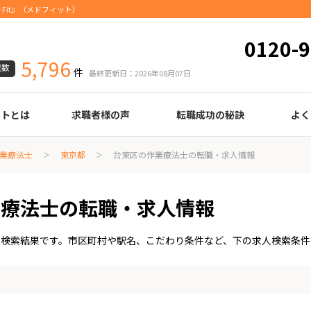
Fit』（メドフィット）
0120-9
5,796
載数
件
最終更新日：2026年08月07日
ートとは
求職者様の声
転職成功の秘訣
よく
臨床検査技師
診療放射線技師
臨床工学技士
医療事務
調剤薬局事務
理学療法士
作業療法士
言語聴覚士
機能訓練指導員
視能訓練士
看護師
薬剤師
履歴書の書き方
職務経歴書の書き方
面接の心得
面接のコツ
転職の際に知っておきたいこと
年齢早見表
給与
業療法士
東京都
台東区の作業療法士の転職・求人情報
業療法士の転職・求人情報
人検索結果です。市区町村や駅名、こだわり条件など、下の求人検索条件