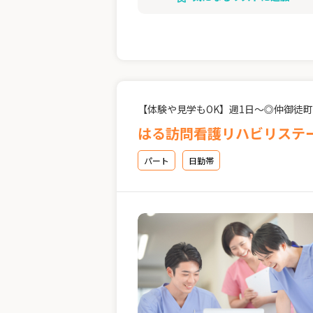
【体験や見学もOK】週1日～◎仲御徒町
はる訪問看護リハビリステーショ
パート
日勤帯