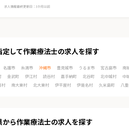
求人情報最終更新日：3か月以前
指定して作業療法士の求人を探す
名護市
糸満市
沖縄市
豊見城市
うるま市
宮古島市
南
村
金武町
伊江村
読谷村
嘉手納町
北谷町
北中城村
中
喜村
南大東村
北大東村
伊平屋村
伊是名村
久米島町
八重
県から作業療法士の求人を探す