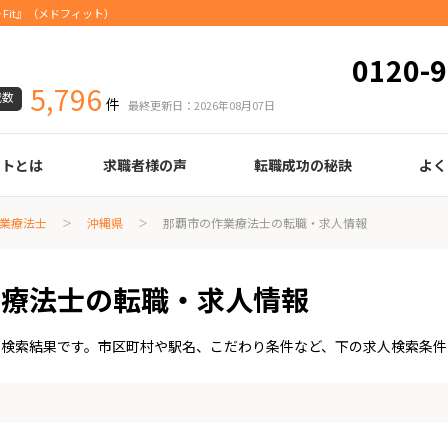
Fit』（メドフィット）
0120-9
5,796
載数
件
最終更新日：2026年08月07日
ートとは
求職者様の声
転職成功の秘訣
よく
臨床検査技師
診療放射線技師
臨床工学技士
医療事務
調剤薬局事務
理学療法士
作業療法士
言語聴覚士
機能訓練指導員
視能訓練士
看護師
薬剤師
履歴書の書き方
職務経歴書の書き方
面接の心得
面接のコツ
転職の際に知っておきたいこと
年齢早見表
給与
業療法士
沖縄県
那覇市の作業療法士の転職・求人情報
業療法士の転職・求人情報
人検索結果です。市区町村や駅名、こだわり条件など、下の求人検索条件