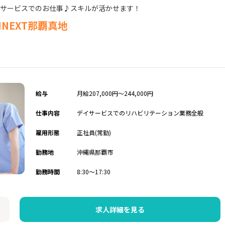
イサービスでのお仕事♪スキルが活かせます！
INEXT那覇真地
給与
月給207,000円～244,000円
仕事内容
デイサービスでのリハビリテーション業務全般
雇用形態
正社員(常勤)
勤務地
沖縄県那覇市
勤務時間
8:30～17:30
求人詳細を見る