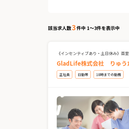
3
該当求人数
件中 1～3件を表示中
《インセンティブあり・土日休み》首里
GladLife株式会社 り
正社員
日勤帯
18時までの勤務