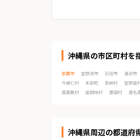
沖縄県の市区町村を
那覇市
宜野湾市
石垣市
浦添市
今帰仁村
本部町
恩納村
宜野座
渡嘉敷村
座間味村
粟国村
渡名
沖縄県周辺の都道府