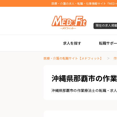
医療・介護の求人・転職・仕事情報サイト『MED＋
現在の求人掲
求人を探す
転職サポ
臨床検査技師
診療放射線技師
臨床工学技士
医療事務
調剤薬局事務
理学療法士
作業療法士
言語聴覚士
機能訓練指導員
視能訓練士
看護師
薬剤師
医療・介護の転職サイト【メドフィット】
作
沖縄県那覇市の作
沖縄県那覇市の作業療法士の転職・求