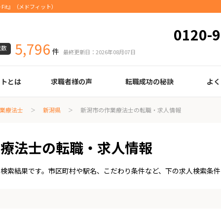
Fit』（メドフィット）
0120-9
5,796
載数
件
最終更新日：2026年08月07日
ートとは
求職者様の声
転職成功の秘訣
よく
臨床検査技師
診療放射線技師
臨床工学技士
医療事務
調剤薬局事務
理学療法士
作業療法士
言語聴覚士
機能訓練指導員
視能訓練士
看護師
薬剤師
履歴書の書き方
職務経歴書の書き方
面接の心得
面接のコツ
転職の際に知っておきたいこと
年齢早見表
給与
業療法士
新潟県
新潟市の作業療法士の転職・求人情報
業療法士の転職・求人情報
人検索結果です。市区町村や駅名、こだわり条件など、下の求人検索条件