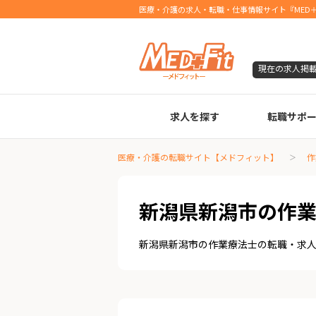
医療・介護の求人・転職・仕事情報サイト『MED＋
現在の求人掲
求人を探す
転職サポ
臨床検査技師
診療放射線技師
臨床工学技士
医療事務
調剤薬局事務
理学療法士
作業療法士
言語聴覚士
機能訓練指導員
視能訓練士
看護師
薬剤師
医療・介護の転職サイト【メドフィット】
作
新潟県新潟市の作
新潟県新潟市の作業療法士の転職・求