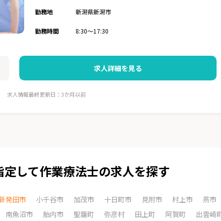
勤務地
新潟県新潟市
勤務時間
8:30～17:30
求人詳細を見る
求人情報最終更新日：3か月以前
指定して作業療法士の求人を探す
新発田市
小千谷市
加茂市
十日町市
見附市
村上市
燕市
南魚沼市
胎内市
聖籠町
弥彦村
田上町
阿賀町
出雲崎