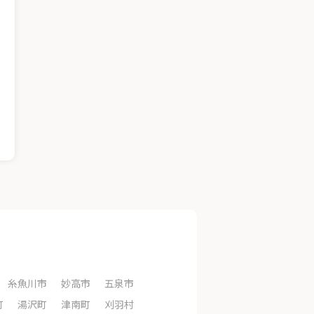
糸魚川市
妙高市
五泉市
町
湯沢町
津南町
刈羽村