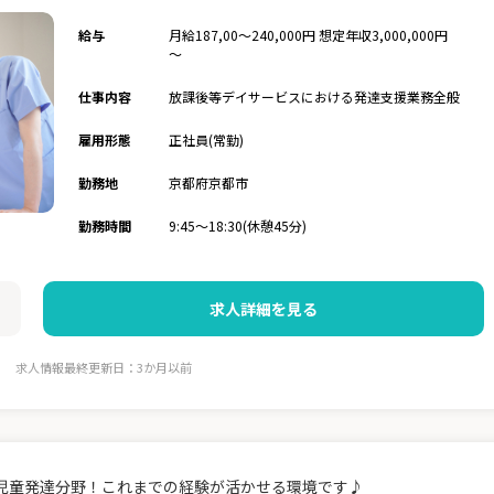
給与
月給187,00～240,000円 想定年収3,000,000円
～
仕事内容
放課後等デイサービスにおける発達支援業務全般
雇用形態
正社員(常勤)
勤務地
京都府京都市
勤務時間
9:45～18:30(休憩45分)
求人詳細を見る
求人情報最終更新日：3か月以前
児童発達分野！これまでの経験が活かせる環境です♪