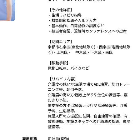
【その他詳細】
・生活リハビリ指導
・機能訓練指導やカルテ入力
・基本動作、日常動作の訓練など
・担当者会議、退院時カンファレンスへの出席
【訪問エリア】
京都市右京区(京北地域除く)・西京区(洛西地域除
く)・上京区・ 中京区・下京区・南区
【移動手段】
電動自転車、バイクなど
【リハビリ内容】
介護度の低い方:生活の場でADL練習、筋力トレー
ニング等、転倒予防。
介護度の高い方:起き上がりや坐位の練習等、寝
たきり予防。
要支援の方:外出練習、歩行や階段練習等、介護
予防、生活指導。
施設入所の方:施設に訪問、自主練習の確認、有
酸素運動、施設スタッフへの介助法の指導、環境
整備等。
雇用形態
正社員(常勤)