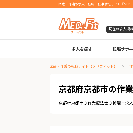
医療・介護の求人・転職・仕事情報サイト『MED＋
現在の求人掲
求人を探す
転職サポ
臨床検査技師
診療放射線技師
臨床工学技士
医療事務
調剤薬局事務
理学療法士
作業療法士
言語聴覚士
機能訓練指導員
視能訓練士
看護師
薬剤師
医療・介護の転職サイト【メドフィット】
作
京都府京都市の作
京都府京都市の作業療法士の転職・求