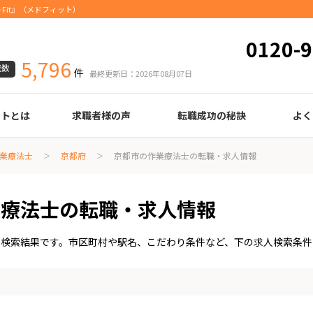
Fit』（メドフィット）
0120-9
5,796
載数
件
最終更新日：2026年08月07日
ートとは
求職者様の声
転職成功の秘訣
よく
臨床検査技師
診療放射線技師
臨床工学技士
医療事務
調剤薬局事務
理学療法士
作業療法士
言語聴覚士
機能訓練指導員
視能訓練士
看護師
薬剤師
履歴書の書き方
職務経歴書の書き方
面接の心得
面接のコツ
転職の際に知っておきたいこと
年齢早見表
給与
業療法士
京都府
京都市の作業療法士の転職・求人情報
業療法士の転職・求人情報
人検索結果です。市区町村や駅名、こだわり条件など、下の求人検索条件