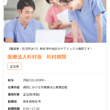
《職員寮・託児所あり》熊本市中央区のケアミックス病院です！
医療法人杉村会 杉村病院
正社員
給与
月給220,000円～
仕事内容
病院における作業療法士業務全般
雇用形態
正社員(常勤)
勤務地
熊本県熊本市
勤務時間
8:30～17:30