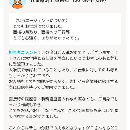
作業療法士 東京都 （20代後半 女性）
【担当エージェントについて】
とてもお世話になりました。
面接の段取り、面接への同行等
とても心強く、ありがたかったです。
担当者コメント
：この度はご入職おめでとうございます！！
Ｔさんは大学院とお仕事を両立したいとうお考えのもと弊社
に登録頂きました。
大学院で学ばれていることもあり、お仕事に対してのお考え
もしっかりされており、
お人柄もとても物腰が柔らかく、弊社から企業様に紹介する
際に自信を持ってご案内できました。
面接時の履歴書・職務経歴書の作成の際なども、ご自身でし
っかり作成もでき、
とてもお話がお上手なＴさんでしたので面接時も安心して隣
で同席する事ができました。
これからは新しい分野での挑戦となりますがＴさんならどこ