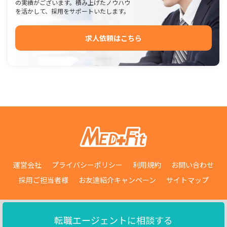
の実績がございます。積み上げたノウハウ
を活かして、採用をサポートいたします。
求人依頼はこちら
運営会社
プライバシーポリシー
利用規約
お問い合わせ
採用ご担当者様
お友達紹介キャンペーン
サイトマップ
転職エージェントに相談する
© 2011-2026 medfit