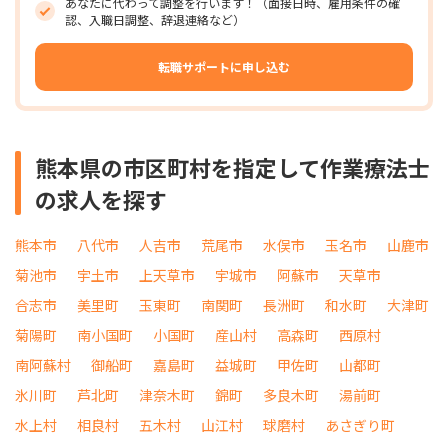
あなたに代わって調整を行います！（面接日時、雇用条件の確
認、入職日調整、辞退連絡など）
転職サポートに申し込む
熊本県の市区町村を指定して作業療法士
の求人を探す
熊本市
八代市
人吉市
荒尾市
水俣市
玉名市
山鹿市
菊池市
宇土市
上天草市
宇城市
阿蘇市
天草市
合志市
美里町
玉東町
南関町
長洲町
和水町
大津町
菊陽町
南小国町
小国町
産山村
高森町
西原村
南阿蘇村
御船町
嘉島町
益城町
甲佐町
山都町
氷川町
芦北町
津奈木町
錦町
多良木町
湯前町
水上村
相良村
五木村
山江村
球磨村
あさぎり町