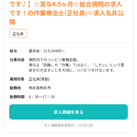
です♪】☆賞与4.5ヶ月☆総合病院の求人
です！の作業療法士(正社員)※求人名非公
開
正社員
給与
基本給：219,000円～
仕事内容
病院内でのリハビリ業務全般。
単なる「訓練」や「作業」ではなく、「したい」という意
欲を引き出すことを大切に、リハビリを行ないます。
雇用形態
正社員(常勤)
勤務地
熊本県熊本市
勤務時間
8：30～17：30
求人詳細を見る
求人情報最終更新日：3か月以前