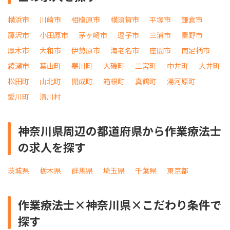
横浜市
川崎市
相模原市
横須賀市
平塚市
鎌倉市
藤沢市
小田原市
茅ヶ崎市
逗子市
三浦市
秦野市
厚木市
大和市
伊勢原市
海老名市
座間市
南足柄市
綾瀬市
葉山町
寒川町
大磯町
二宮町
中井町
大井町
松田町
山北町
開成町
箱根町
真鶴町
湯河原町
愛川町
清川村
神奈川県周辺の都道府県から作業療法士
の求人を探す
茨城県
栃木県
群馬県
埼玉県
千葉県
東京都
作業療法士×神奈川県×こだわり条件で
探す