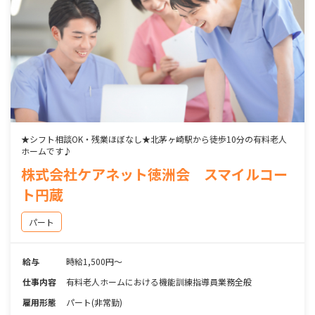
★シフト相談OK・残業ほぼなし★北茅ヶ崎駅から徒歩10分の有料老人
ホームです♪
株式会社ケアネット徳洲会 スマイルコー
ト円蔵
パート
給与
時給1,500円～
仕事内容
有料老人ホームにおける機能訓練指導員業務全般
雇用形態
パート(非常勤)