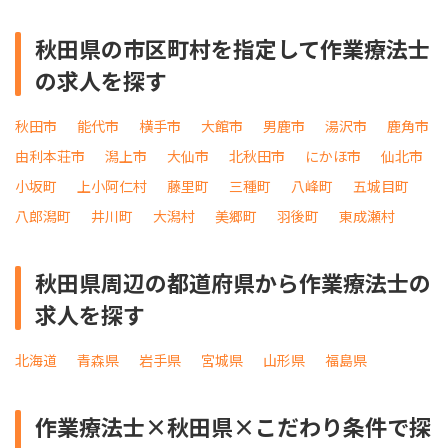
秋田県の市区町村を指定して作業療法士
の求人を探す
秋田市
能代市
横手市
大館市
男鹿市
湯沢市
鹿角市
由利本荘市
潟上市
大仙市
北秋田市
にかほ市
仙北市
小坂町
上小阿仁村
藤里町
三種町
八峰町
五城目町
八郎潟町
井川町
大潟村
美郷町
羽後町
東成瀬村
秋田県周辺の都道府県から作業療法士の
求人を探す
北海道
青森県
岩手県
宮城県
山形県
福島県
作業療法士×秋田県×こだわり条件で探