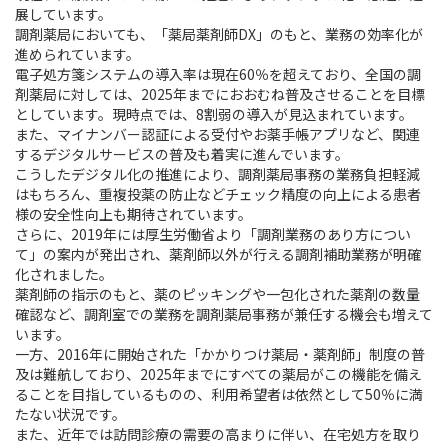
展しています。
調剤薬局においても、「薬局薬剤師DX」のもと、業務の効率化が
進められています。
電子処方箋システムの導入率は現在60％を超えており、全国の調
剤薬局に対しては、2025年までにおおむね普及させることを目標
としています。現時点では、8割弱の導入が見込まれています。
また、マイナンバー認証による受付やお薬手帳アプリなど、関連
するデジタルサービスの普及も着実に進んでいます。
こうしたデジタル化の推進により、調剤薬局事務の業務負担軽減
はもちろん、重複投薬の防止などチェック精度の向上による患者
様の安全性向上も期待されています。
さらに、2019年には厚生労働省より「調剤業務のあり方につい
て」の案内が発出され、薬剤師以外が行える調剤補助業務が明確
化されました。
薬剤師の指示のもと、薬のピッキングや一包化された薬剤の数量
確認など、調剤室での業務を調剤薬局事務が兼任する機会も増えて
います。
一方、2016年に開始された「かかりつけ薬局・薬剤師」制度の普
及は難航しており、2025年までにすべての薬局がこの機能を備え
ることを目指しているものの、利用希望者は依然として50％に満
たない状況です。
また、近年では訪問診療の需要の高まりに伴い、在宅処方を取り