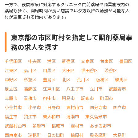
一方で、夜間診療に対応するクリニック門前薬局や商業施設内の
薬局も多く、開局時間が長い店舗では夕方以降の勤務が可能な人
材が重宝される傾向があります。
東京都の市区町村を指定して調剤薬局事
務の求人を探す
千代田区
中央区
港区
新宿区
文京区
台東区
墨田区
江東区
品川区
目黒区
大田区
世田谷区
渋谷区
中野区
杉並区
豊島区
北区
荒川区
板橋区
練馬区
足立区
葛飾区
江戸川区
八王子市
立川市
武蔵野市
三鷹市
青梅市
府中市
昭島市
調布市
町田市
小金井市
小平市
日野市
東村山市
国分寺市
国立市
福生市
狛江市
東大和市
清瀬市
東久留米市
武蔵村山市
多摩市
稲城市
羽村市
あきる野市
西東京市
瑞穂町
日の出町
檜原村
奥多摩町
大島町