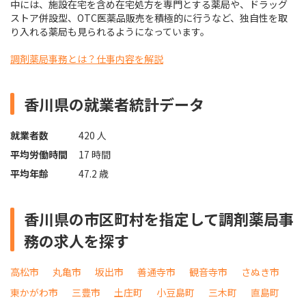
中には、施設在宅を含め在宅処方を専門とする薬局や、ドラッグ
ストア併設型、OTC医薬品販売を積極的に行うなど、独自性を取
り入れる薬局も見られるようになっています。
調剤薬局事務とは？仕事内容を解説
香川県の就業者統計データ
就業者数
420 人
平均労働時間
17 時間
平均年齢
47.2 歳
香川県の市区町村を指定して調剤薬局事
務の求人を探す
高松市
丸亀市
坂出市
善通寺市
観音寺市
さぬき市
東かがわ市
三豊市
土庄町
小豆島町
三木町
直島町