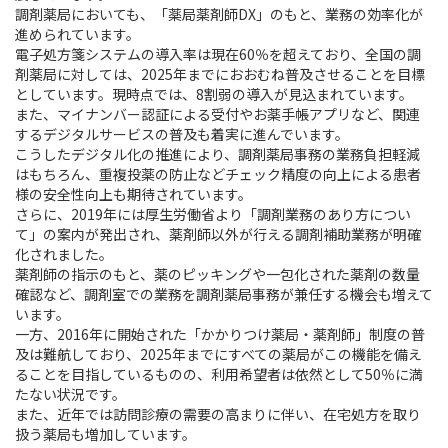
調剤薬局においても、「薬局薬剤師DX」のもと、業務の効率化が
進められています。
電子処方箋システムの導入率は現在60％を超えており、全国の調
剤薬局に対しては、2025年までにおおむね普及させることを目標
としています。現時点では、8割弱の導入が見込まれています。
また、マイナンバー認証による受付やお薬手帳アプリなど、関連
するデジタルサービスの普及も着実に進んでいます。
こうしたデジタル化の推進により、調剤薬局事務の業務負担軽減
はもちろん、重複投薬の防止などチェック精度の向上による患者
様の安全性向上も期待されています。
さらに、2019年には厚生労働省より「調剤業務のあり方につい
て」の案内が発出され、薬剤師以外が行える調剤補助業務が明確
化されました。
薬剤師の指示のもと、薬のピッキングや一包化された薬剤の数量
確認など、調剤室での業務を調剤薬局事務が兼任する機会も増えて
います。
一方、2016年に開始された「かかりつけ薬局・薬剤師」制度の普
及は難航しており、2025年までにすべての薬局がこの機能を備え
ることを目指しているものの、利用希望者は依然として50％に満
たない状況です。
また、近年では訪問診療の需要の高まりに伴い、在宅処方を取り
扱う薬局も増加しています。