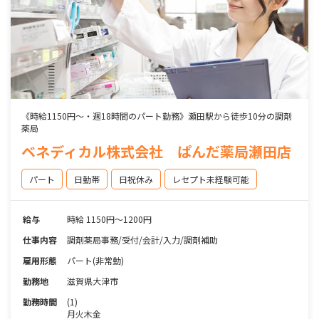
《時給1150円～・週18時間のパート勤務》瀬田駅から徒歩10分の調剤
薬局
ベネディカル株式会社 ぱんだ薬局瀬田店
パート
日勤帯
日祝休み
レセプト未経験可能
給与
時給 1150円～1200円
仕事内容
調剤薬局事務/受付/会計/入力/調剤補助
雇用形態
パート(非常勤)
勤務地
滋賀県大津市
勤務時間
(1)
月火木金