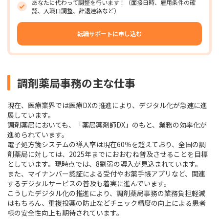
あなたに代わって調整を行います！（面接日時、雇用条件の確
認、入職日調整、辞退連絡など）
転職サポートに申し込む
調剤薬局事務の主な仕事
現在、医療業界では医療DXの推進により、デジタル化が急速に進
展しています。
調剤薬局においても、「薬局薬剤師DX」のもと、業務の効率化が
進められています。
電子処方箋システムの導入率は現在60％を超えており、全国の調
剤薬局に対しては、2025年までにおおむね普及させることを目標
としています。現時点では、8割弱の導入が見込まれています。
また、マイナンバー認証による受付やお薬手帳アプリなど、関連
するデジタルサービスの普及も着実に進んでいます。
こうしたデジタル化の推進により、調剤薬局事務の業務負担軽減
はもちろん、重複投薬の防止などチェック精度の向上による患者
様の安全性向上も期待されています。