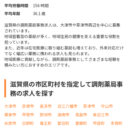
平均労働時間
156 時間
平均年齢
36.1 歳
滋賀県の調剤薬局事務求人は、大津市や草津市周辺を中心に募集
されています。
地域密着型の薬局が多く、地域住民の健康を支える重要な役割を
担っています。
また、近年は在宅医療に取り組む薬局も増えており、外来対応だけ
でなく幅広い業務に携われる求人も見られます。
地域医療に貢献しながら、調剤薬局事務としてさまざまな経験を
積みたい方におすすめのエリアです。
滋賀県の市区町村を指定して調剤薬局事
務の求人を探す
大津市
彦根市
長浜市
近江八幡市
草津市
守山市
栗東市
甲賀市
野洲市
湖南市
高島市
東近江市
米原市
日野町
竜王町
愛荘町
豊郷町
甲良町
多賀町