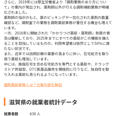
さらに、2019年には厚生労働省より「調剤業務のあり方につい
て」の案内が発出され、薬剤師以外が行える調剤補助業務が明確
化されました。
薬剤師の指示のもと、薬のピッキングや一包化された薬剤の数量
確認など、調剤室での業務を調剤薬局事務が兼任する機会も増えて
います。
一方、2016年に開始された「かかりつけ薬局・薬剤師」制度の普
及は難航しており、2025年までにすべての薬局がこの機能を備え
ることを目指しているものの、利用希望者は依然として50％に満
たない状況です。
また、近年では訪問診療の需要の高まりに伴い、在宅処方を取り
扱う薬局も増加しています。
中には、施設在宅を含め在宅処方を専門とする薬局や、ドラッグ
ストア併設型、OTC医薬品販売を積極的に行うなど、独自性を取
り入れる薬局も見られるようになっています。
調剤薬局事務とは？仕事内容を解説
滋賀県の就業者統計データ
就業者数
630 人