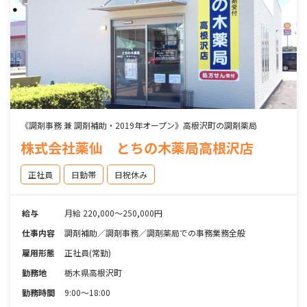
《調剤事務 兼 調剤補助・2019年オープン》高根沢町の調剤薬局
株式会社薬仙 とちの木薬局高根沢店
正社員
日勤帯
日祝休み
給与
月給 220,000～250,000円
仕事内容
調剤補助／調剤事務／調剤薬局での事務業務全般
雇用形態
正社員(常勤)
勤務地
栃木県高根沢町
勤務時間
9:00～18:00