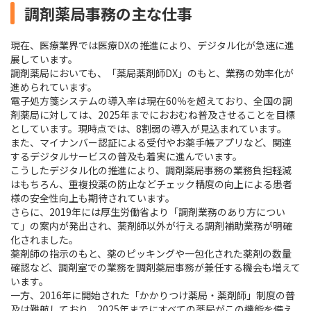
調剤薬局事務の主な仕事
現在、医療業界では医療DXの推進により、デジタル化が急速に進
展しています。
調剤薬局においても、「薬局薬剤師DX」のもと、業務の効率化が
進められています。
電子処方箋システムの導入率は現在60％を超えており、全国の調
剤薬局に対しては、2025年までにおおむね普及させることを目標
としています。現時点では、8割弱の導入が見込まれています。
また、マイナンバー認証による受付やお薬手帳アプリなど、関連
するデジタルサービスの普及も着実に進んでいます。
こうしたデジタル化の推進により、調剤薬局事務の業務負担軽減
はもちろん、重複投薬の防止などチェック精度の向上による患者
様の安全性向上も期待されています。
さらに、2019年には厚生労働省より「調剤業務のあり方につい
て」の案内が発出され、薬剤師以外が行える調剤補助業務が明確
化されました。
薬剤師の指示のもと、薬のピッキングや一包化された薬剤の数量
確認など、調剤室での業務を調剤薬局事務が兼任する機会も増えて
います。
一方、2016年に開始された「かかりつけ薬局・薬剤師」制度の普
及は難航しており、2025年までにすべての薬局がこの機能を備え