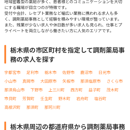
地域密着型の薬局が多く、患者様とのコミュニケーションを大切
にする職場が目立つのが特徴です。
受付や会計、レセプト業務など幅広い業務に携われる求人も多
く、調剤薬局事務として経験を積みやすい環境が整っています。
また、残業が少ない求人や休日数が多い求人も見られ、仕事とプ
ライベートを両立しながら働きたい方に人気のエリアです。
栃木県の市区町村を指定して調剤薬局事
務の求人を探す
宇都宮市
足利市
栃木市
佐野市
鹿沼市
日光市
小山市
真岡市
大田原市
矢板市
那須塩原市
さくら市
那須烏山市
下野市
上三川町
西方町
益子町
茂木町
市貝町
芳賀町
壬生町
野木町
岩舟町
塩谷町
高根沢町
那須町
那珂川町
栃木県周辺の都道府県から調剤薬局事務