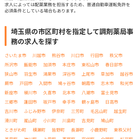
求人によっては配薬業務を担当するため、普通自動車運転免許を
必須条件としている場合もあります。
埼玉県の市区町村を指定して調剤薬局事
務の求人を探す
さいたま市
川越市
熊谷市
川口市
行田市
秩父市
所沢市
飯能市
加須市
本庄市
東松山市
春日部市
狭山市
羽生市
鴻巣市
深谷市
上尾市
草加市
越谷市
蕨市
戸田市
入間市
鳩ヶ谷市
朝霞市
志木市
和光市
新座市
桶川市
久喜市
北本市
八潮市
富士見市
三郷市
蓮田市
坂戸市
幸手市
鶴ヶ島市
日高市
吉川市
ふじみ野市
伊奈町
三芳町
毛呂山町
越生町
滑川町
嵐山町
小川町
川島町
吉見町
鳩山町
ときがわ町
横瀬町
皆野町
長瀞町
小鹿野町
東秩父村