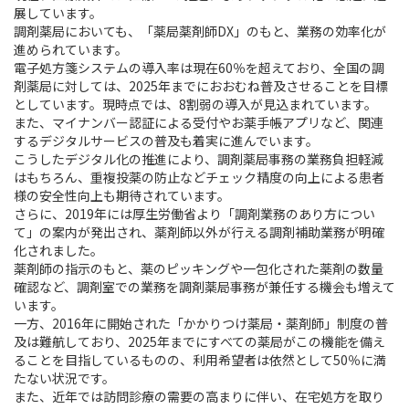
展しています。
調剤薬局においても、「薬局薬剤師DX」のもと、業務の効率化が
進められています。
電子処方箋システムの導入率は現在60％を超えており、全国の調
剤薬局に対しては、2025年までにおおむね普及させることを目標
としています。現時点では、8割弱の導入が見込まれています。
また、マイナンバー認証による受付やお薬手帳アプリなど、関連
するデジタルサービスの普及も着実に進んでいます。
こうしたデジタル化の推進により、調剤薬局事務の業務負担軽減
はもちろん、重複投薬の防止などチェック精度の向上による患者
様の安全性向上も期待されています。
さらに、2019年には厚生労働省より「調剤業務のあり方につい
て」の案内が発出され、薬剤師以外が行える調剤補助業務が明確
化されました。
薬剤師の指示のもと、薬のピッキングや一包化された薬剤の数量
確認など、調剤室での業務を調剤薬局事務が兼任する機会も増えて
います。
一方、2016年に開始された「かかりつけ薬局・薬剤師」制度の普
及は難航しており、2025年までにすべての薬局がこの機能を備え
ることを目指しているものの、利用希望者は依然として50％に満
たない状況です。
また、近年では訪問診療の需要の高まりに伴い、在宅処方を取り