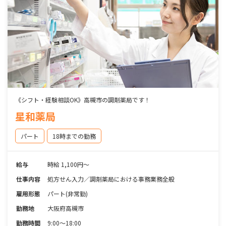
《シフト・経験相談OK》高槻市の調剤薬局です！
星和薬局
パート
18時までの勤務
給与
時給 1,100円～
仕事内容
処方せん入力／調剤薬局における事務業務全般
雇用形態
パート(非常勤)
勤務地
大阪府高槻市
勤務時間
9:00～18:00