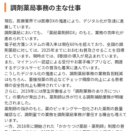
調剤薬局事務の主な仕事
現在、医療業界では医療DXの推進により、デジタル化が急速に進
展しています。
調剤薬局においても、「薬局薬剤師DX」のもと、業務の効率化が
進められています。
電子処方箋システムの導入率は現在60％を超えており、全国の調
剤薬局に対しては、2025年までにおおむね普及させることを目標
としています。現時点では、8割弱の導入が見込まれています。
また、マイナンバー認証による受付やお薬手帳アプリなど、関連
するデジタルサービスの普及も着実に進んでいます。
こうしたデジタル化の推進により、調剤薬局事務の業務負担軽減
はもちろん、重複投薬の防止などチェック精度の向上による患者
様の安全性向上も期待されています。
さらに、2019年には厚生労働省より「調剤業務のあり方につい
て」の案内が発出され、薬剤師以外が行える調剤補助業務が明確
化されました。
薬剤師の指示のもと、薬のピッキングや一包化された薬剤の数量
確認など、調剤室での業務を調剤薬局事務が兼任する機会も増えて
います。
一方、2016年に開始された「かかりつけ薬局・薬剤師」制度の普