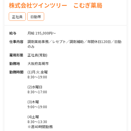
株式会社ツインツリー こむぎ薬局
正社員
日勤帯
給与
月給 195,000円～
仕事内容
調剤薬局事務／レセプト／調剤補助／年間休日120日／日勤
のみ
雇用形態
正社員(常勤)
勤務地
大阪府高槻市
勤務時間
(1)月.火.金曜
8:30～19:00
(2)水曜日
8:30～17:00
(3)木曜
9:00～19:00
(4)土曜
8:30～13:30
※週40時間勤務