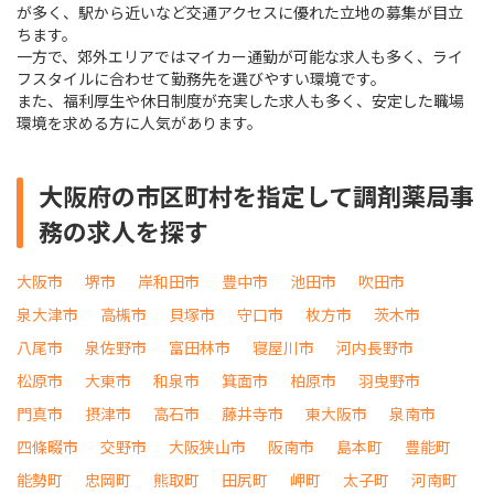
が多く、駅から近いなど交通アクセスに優れた立地の募集が目立
ちます。
一方で、郊外エリアではマイカー通勤が可能な求人も多く、ライ
フスタイルに合わせて勤務先を選びやすい環境です。
また、福利厚生や休日制度が充実した求人も多く、安定した職場
環境を求める方に人気があります。
大阪府の市区町村を指定して調剤薬局事
務の求人を探す
大阪市
堺市
岸和田市
豊中市
池田市
吹田市
泉大津市
高槻市
貝塚市
守口市
枚方市
茨木市
八尾市
泉佐野市
富田林市
寝屋川市
河内長野市
松原市
大東市
和泉市
箕面市
柏原市
羽曳野市
門真市
摂津市
高石市
藤井寺市
東大阪市
泉南市
四條畷市
交野市
大阪狭山市
阪南市
島本町
豊能町
能勢町
忠岡町
熊取町
田尻町
岬町
太子町
河南町