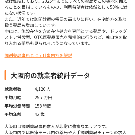
及は難航しており、2025年までにすべての薬局がこの機能を備え
ることを目指しているものの、利用希望者は依然として50％に満
たない状況です。
また、近年では訪問診療の需要の高まりに伴い、在宅処方を取り
扱う薬局も増加しています。
中には、施設在宅を含め在宅処方を専門とする薬局や、ドラッグ
ストア併設型、OTC医薬品販売を積極的に行うなど、独自性を取
り入れる薬局も見られるようになっています。
調剤薬局事務とは？仕事内容を解説
大阪府の就業者統計データ
就業者数
4,120 人
平均月給
25.7 万円
平均労働時間
158 時間
平均年齢
43 歳
大阪府は調剤薬局事務求人が非常に豊富なエリアです。
大阪市内では医療モール内の薬局や大手調剤薬局チェーンの求人