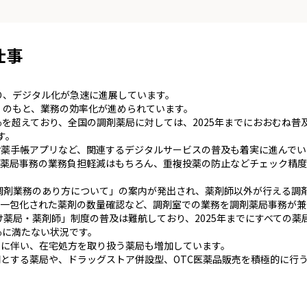
仕事
り、デジタル化が急速に進展しています。
」のもと、業務の効率化が進められています。
％を超えており、全国の調剤薬局に対しては、2025年までにおおむね
す。
薬手帳アプリなど、関連するデジタルサービスの普及も着実に進んでい
剤薬局事務の業務負担軽減はもちろん、重複投薬の防止などチェック精
「調剤業務のあり方について」の案内が発出され、薬剤師以外が行える調
一包化された薬剤の数量確認など、調剤室での業務を調剤薬局事務が兼
つけ薬局・薬剤師」制度の普及は難航しており、2025年までにすべての
％に満たない状況です。
りに伴い、在宅処方を取り扱う薬局も増加しています。
とする薬局や、ドラッグストア併設型、OTC医薬品販売を積極的に行