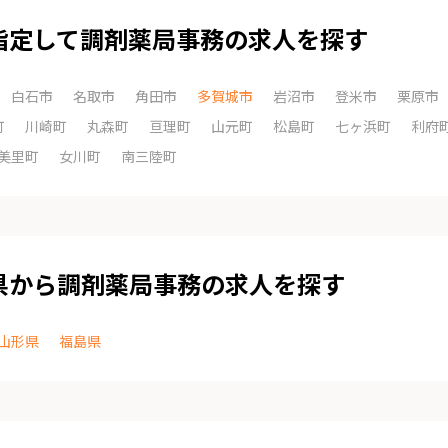
指定して調剤薬局事務の求人を探す
白石市
名取市
角田市
多賀城市
岩沼市
登米市
栗原市
町
川崎町
丸森町
亘理町
山元町
松島町
七ヶ浜町
利府
美里町
女川町
南三陸町
県から調剤薬局事務の求人を探す
山形県
福島県