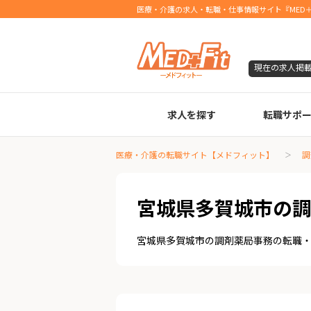
医療・介護の求人・転職・仕事情報サイト『MED＋
現在の求人掲
求人を探す
転職サポ
臨床検査技師
診療放射線技師
臨床工学技士
医療事務
調剤薬局事務
理学療法士
作業療法士
言語聴覚士
機能訓練指導員
視能訓練士
看護師
薬剤師
医療・介護の転職サイト【メドフィット】
調
宮城県多賀城市の
宮城県多賀城市の調剤薬局事務の転職