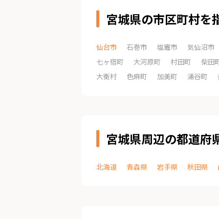
宮城県の市区町村を
仙台市
石巻市
塩竈市
気仙沼市
七ヶ宿町
大河原町
村田町
柴田
大衡村
色麻町
加美町
涌谷町
宮城県周辺の都道府
北海道
青森県
岩手県
秋田県