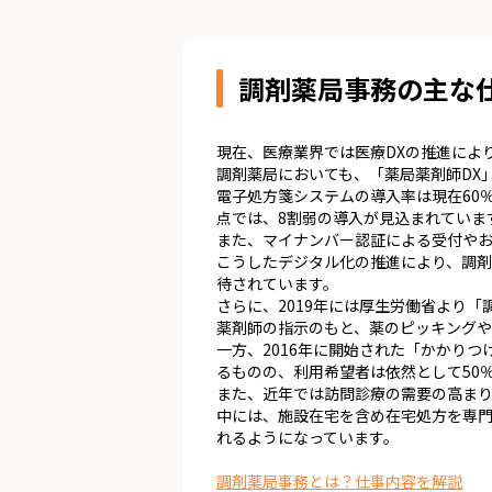
調剤薬局事務の主な
現在、医療業界では医療DXの推進によ
調剤薬局においても、「薬局薬剤師DX
電子処方箋システムの導入率は現在60
点では、8割弱の導入が見込まれていま
また、マイナンバー認証による受付やお
こうしたデジタル化の推進により、調
待されています。
さらに、2019年には厚生労働省より
薬剤師の指示のもと、薬のピッキングや
一方、2016年に開始された「かかり
るものの、利用希望者は依然として50
また、近年では訪問診療の需要の高ま
中には、施設在宅を含め在宅処方を専門
れるようになっています。
調剤薬局事務とは？仕事内容を解説