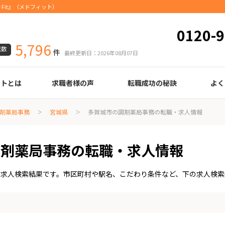
Fit』（メドフィット）
0120-9
5,796
載数
件
最終更新日：2026年08月07日
ートとは
求職者様の声
転職成功の秘訣
よく
臨床検査技師
診療放射線技師
臨床工学技士
医療事務
調剤薬局事務
理学療法士
作業療法士
言語聴覚士
機能訓練指導員
視能訓練士
看護師
薬剤師
履歴書の書き方
職務経歴書の書き方
面接の心得
面接のコツ
転職の際に知っておきたいこと
年齢早見表
給与
剤薬局事務
宮城県
多賀城市の調剤薬局事務の転職・求人情報
調剤薬局事務の転職・求人情報
・求人検索結果です。市区町村や駅名、こだわり条件など、下の求人検索