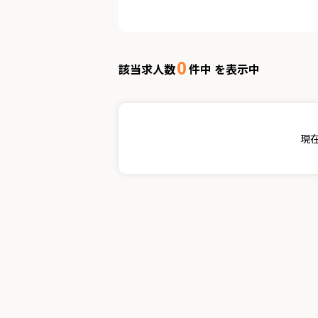
0
該当求人数
件中 を表示中
現