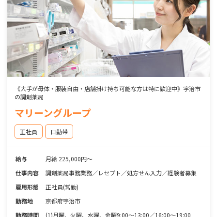
《大手が母体・服装自由・店舗掛け持ち可能な方は特に歓迎中》宇治市
の調剤薬局
マリーングループ
正社員
日勤帯
給与
月給 225,000円～
仕事内容
調剤薬局事務業務／レセプト／処方せん入力／経験者募集
雇用形態
正社員(常勤)
勤務地
京都府宇治市
勤務時間
(1)月曜、火曜、水曜、金曜9:00～13:00／16:00～19:00