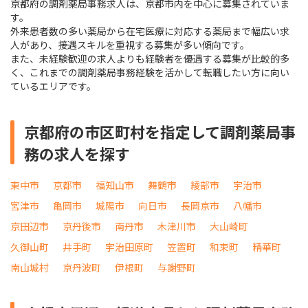
京都府の調剤薬局事務求人は、京都市内を中心に募集されていま
す。
外来患者数の多い薬局から在宅医療に対応する薬局まで幅広い求
人があり、接遇スキルを重視する募集が多い傾向です。
また、未経験歓迎の求人よりも経験者を優遇する募集が比較的多
く、これまでの調剤薬局事務経験を活かして転職したい方に向い
ているエリアです。
京都府の市区町村を指定して調剤薬局事
務の求人を探す
東中市
京都市
福知山市
舞鶴市
綾部市
宇治市
宮津市
亀岡市
城陽市
向日市
長岡京市
八幡市
京田辺市
京丹後市
南丹市
木津川市
大山崎町
久御山町
井手町
宇治田原町
笠置町
和束町
精華町
南山城村
京丹波町
伊根町
与謝野町