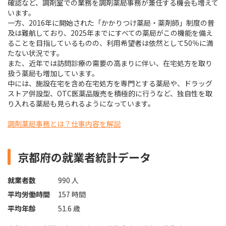
確認など、調剤室での業務を調剤薬局事務が兼任する機会も増えて
います。
一方、2016年に開始された「かかりつけ薬局・薬剤師」制度の普
及は難航しており、2025年までにすべての薬局がこの機能を備え
ることを目指しているものの、利用希望者は依然として50％に満
たない状況です。
また、近年では訪問診療の需要の高まりに伴い、在宅処方を取り
扱う薬局も増加しています。
中には、施設在宅を含め在宅処方を専門とする薬局や、ドラッグ
ストア併設型、OTC医薬品販売を積極的に行うなど、独自性を取
り入れる薬局も見られるようになっています。
調剤薬局事務とは？仕事内容を解説
京都府の就業者統計データ
就業者数
990 人
平均労働時間
157 時間
平均年齢
51.6 歳