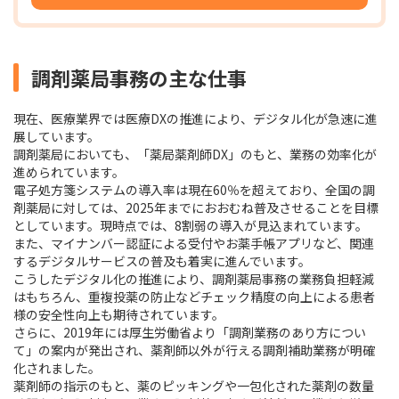
調剤薬局事務の主な仕事
現在、医療業界では医療DXの推進により、デジタル化が急速に進
展しています。
調剤薬局においても、「薬局薬剤師DX」のもと、業務の効率化が
進められています。
電子処方箋システムの導入率は現在60％を超えており、全国の調
剤薬局に対しては、2025年までにおおむね普及させることを目標
としています。現時点では、8割弱の導入が見込まれています。
また、マイナンバー認証による受付やお薬手帳アプリなど、関連
するデジタルサービスの普及も着実に進んでいます。
こうしたデジタル化の推進により、調剤薬局事務の業務負担軽減
はもちろん、重複投薬の防止などチェック精度の向上による患者
様の安全性向上も期待されています。
さらに、2019年には厚生労働省より「調剤業務のあり方につい
て」の案内が発出され、薬剤師以外が行える調剤補助業務が明確
化されました。
薬剤師の指示のもと、薬のピッキングや一包化された薬剤の数量