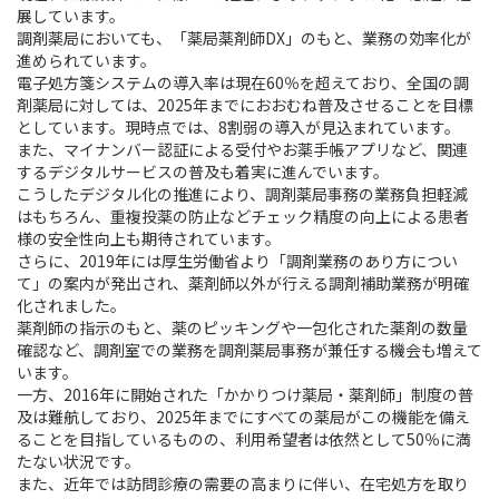
展しています。
調剤薬局においても、「薬局薬剤師DX」のもと、業務の効率化が
進められています。
電子処方箋システムの導入率は現在60％を超えており、全国の調
剤薬局に対しては、2025年までにおおむね普及させることを目標
としています。現時点では、8割弱の導入が見込まれています。
また、マイナンバー認証による受付やお薬手帳アプリなど、関連
するデジタルサービスの普及も着実に進んでいます。
こうしたデジタル化の推進により、調剤薬局事務の業務負担軽減
はもちろん、重複投薬の防止などチェック精度の向上による患者
様の安全性向上も期待されています。
さらに、2019年には厚生労働省より「調剤業務のあり方につい
て」の案内が発出され、薬剤師以外が行える調剤補助業務が明確
化されました。
薬剤師の指示のもと、薬のピッキングや一包化された薬剤の数量
確認など、調剤室での業務を調剤薬局事務が兼任する機会も増えて
います。
一方、2016年に開始された「かかりつけ薬局・薬剤師」制度の普
及は難航しており、2025年までにすべての薬局がこの機能を備え
ることを目指しているものの、利用希望者は依然として50％に満
たない状況です。
また、近年では訪問診療の需要の高まりに伴い、在宅処方を取り