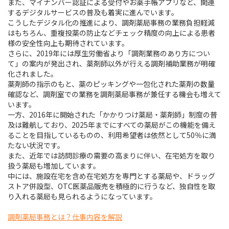
また、マイナンバー認証による受付やお薬手帳アプリなど、関連
するデジタルサービスの普及も着実に進んでいます。
こうしたデジタル化の推進により、調剤薬局事務の業務負担軽減
はもちろん、重複投薬の防止などチェック精度の向上による患者
様の安全性向上も期待されています。
さらに、2019年には厚生労働省より「調剤業務のあり方につい
て」の案内が発出され、薬剤師以外が行える調剤補助業務が明確
化されました。
薬剤師の指示のもと、薬のピッキングや一包化された薬剤の数量
確認など、調剤室での業務を調剤薬局事務が兼任する機会も増えて
います。
一方、2016年に開始された「かかりつけ薬局・薬剤師」制度の普
及は難航しており、2025年までにすべての薬局がこの機能を備え
ることを目指しているものの、利用希望者は依然として50％に満
たない状況です。
また、近年では訪問診療の需要の高まりに伴い、在宅処方を取り
扱う薬局も増加しています。
中には、施設在宅を含め在宅処方を専門とする薬局や、ドラッグ
ストア併設型、OTC医薬品販売を積極的に行うなど、独自性を取
り入れる薬局も見られるようになっています。
調剤薬局事務とは？仕事内容を解説