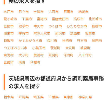
務の求人を探す
水戸市
日立市
土浦市
古河市
石岡市
結城市
龍ヶ崎市
下妻市
常総市
常陸太田市
高萩市
北茨城市
笠間市
取手市
牛久市
つくば市
ひたちなか市
鹿嶋市
潮来市
守谷市
常陸大宮市
那珂市
筑西市
坂東市
稲敷市
かすみがうら市
桜川市
神栖市
行方市
鉾田市
つくばみらい市
小美玉市
茨城町
大洗町
城里町
東海村
大子町
美浦村
阿見町
河内町
八千代町
五霞町
境町
利根町
茨城県周辺の都道府県から調剤薬局事務
の求人を探す
栃木県
群馬県
埼玉県
千葉県
東京都
神奈川県