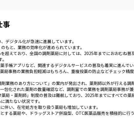
仕事
り、デジタル化が急速に進展しています。
」のもと、業務の効率化が進められています。
％を超えており、全国の調剤薬局に対しては、2025年までにおおむね
す。
薬手帳アプリなど、関連するデジタルサービスの普及も着実に進んでい
剤薬局事務の業務負担軽減はもちろん、重複投薬の防止などチェック精
「調剤業務のあり方について」の案内が発出され、薬剤師以外が行える調
一包化された薬剤の数量確認など、調剤室での業務を調剤薬局事務が兼
つけ薬局・薬剤師」制度の普及は難航しており、2025年までにすべての
％に満たない状況です。
りに伴い、在宅処方を取り扱う薬局も増加しています。
とする薬局や、ドラッグストア併設型、OTC医薬品販売を積極的に行