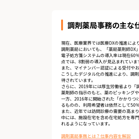
調剤薬局事務の主な
現在、医療業界では医療DXの推進によ
調剤薬局においても、「薬局薬剤師DX
電子処方箋システムの導入率は現在60
点では、8割弱の導入が見込まれていま
また、マイナンバー認証による受付やお
こうしたデジタル化の推進により、調
待されています。
さらに、2019年には厚生労働省より
薬剤師の指示のもと、薬のピッキングや
一方、2016年に開始された「かかり
るものの、利用希望者は依然として50
また、近年では訪問診療の需要の高ま
中には、施設在宅を含め在宅処方を専門
れるようになっています。
調剤薬局事務とは？仕事内容を解説