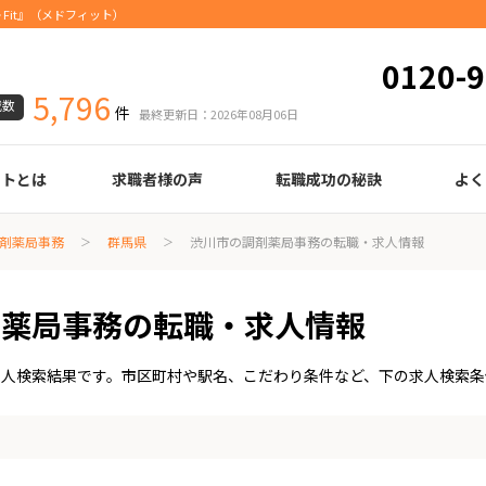
Fit』（メドフィット）
0120-9
5,796
載数
件
最終更新日：2026年08月06日
ートとは
求職者様の声
転職成功の秘訣
よく
臨床検査技師
診療放射線技師
臨床工学技士
医療事務
調剤薬局事務
理学療法士
作業療法士
言語聴覚士
機能訓練指導員
視能訓練士
看護師
薬剤師
履歴書の書き方
職務経歴書の書き方
面接の心得
面接のコツ
転職の際に知っておきたいこと
年齢早見表
給与
剤薬局事務
群馬県
渋川市の調剤薬局事務の転職・求人情報
剤薬局事務の転職・求人情報
求人検索結果です。市区町村や駅名、こだわり条件など、下の求人検索条