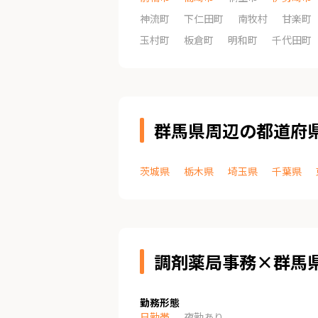
神流町
下仁田町
南牧村
甘楽町
玉村町
板倉町
明和町
千代田町
群馬県周辺の都道府
茨城県
栃木県
埼玉県
千葉県
調剤薬局事務×群馬
勤務形態
日勤帯
夜勤あり