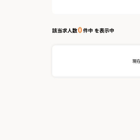
0
該当求人数
件中 を表示中
現