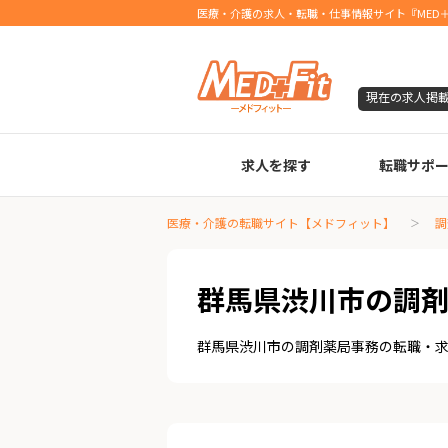
医療・介護の求人・転職・仕事情報サイト『MED＋
現在の求人掲
求人を探す
転職サポ
臨床検査技師
診療放射線技師
臨床工学技士
医療事務
調剤薬局事務
理学療法士
作業療法士
言語聴覚士
機能訓練指導員
視能訓練士
看護師
薬剤師
医療・介護の転職サイト【メドフィット】
調
群馬県渋川市の調
群馬県渋川市の調剤薬局事務の転職・