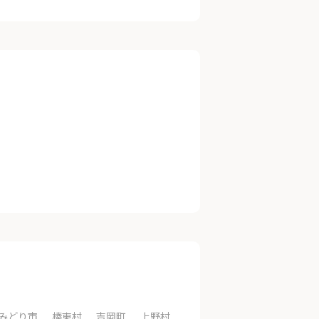
みどり市
榛東村
吉岡町
上野村