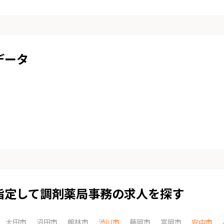
データ
指定して調剤薬局事務の求人を探す
太田市
沼田市
館林市
渋川市
藤岡市
富岡市
安中市