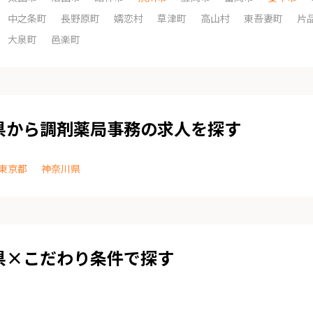
中之条町
長野原町
嬬恋村
草津町
高山村
東吾妻町
片
大泉町
邑楽町
県から調剤薬局事務の求人を探す
東京都
神奈川県
県×こだわり条件で探す