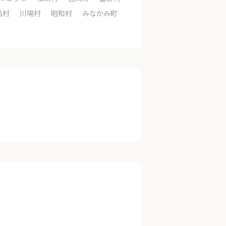
品村
川場村
昭和村
みなかみ町