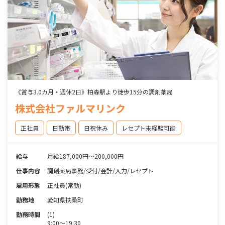
《賞与3.0カ月・週休2日》柏森駅より徒歩15分の調剤薬局
株式会社ファルマリンク
正社員
日勤帯
日祝休み
レセプト未経験可能
給与
月給187,000円～200,000円
仕事内容
調剤薬局事務/受付/会計/入力/レセプト
雇用形態
正社員(常勤)
勤務地
愛知県扶桑町
勤務時間
(1)
9:00～19:30