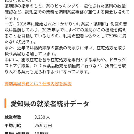
薬剤師の指示のもと、薬のピッキングや一包化された薬剤の数量
確認など、調剤室での業務を調剤薬局事務が兼任する機会も増えて
います。
一方、2016年に開始された「かかりつけ薬局・薬剤師」制度の普
及は難航しており、2025年までにすべての薬局がこの機能を備え
ることを目指しているものの、利用希望者は依然として50％に満
たない状況です。
また、近年では訪問診療の需要の高まりに伴い、在宅処方を取り
扱う薬局も増加しています。
中には、施設在宅を含め在宅処方を専門とする薬局や、ドラッグ
ストア併設型、OTC医薬品販売を積極的に行うなど、独自性を取
り入れる薬局も見られるようになっています。
調剤薬局事務とは？仕事内容を解説
愛知県の就業者統計データ
就業者数
3,350 人
平均月給
25.9 万円
平均労働時間
16 時間