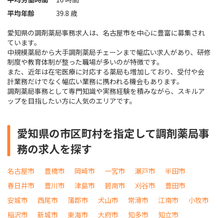
平均年齢
39.8 歳
愛知県の調剤薬局事務求人は、名古屋市を中心に豊富に募集され
ています。
中規模薬局から大手調剤薬局チェーンまで幅広い求人があり、研修
制度や教育体制が整った職場が多いのが特徴です。
また、近年は在宅医療に対応する薬局も増加しており、受付や会
計業務だけでなく幅広い業務に携われる機会もあります。
調剤薬局事務として専門知識や実務経験を積みながら、スキルア
ップを目指したい方に人気のエリアです。
愛知県の市区町村を指定して調剤薬局事
務の求人を探す
名古屋市
豊橋市
岡崎市
一宮市
瀬戸市
半田市
春日井市
豊川市
津島市
碧南市
刈谷市
豊田市
安城市
西尾市
蒲郡市
犬山市
常滑市
江南市
小牧市
稲沢市
新城市
東海市
大府市
知多市
知立市