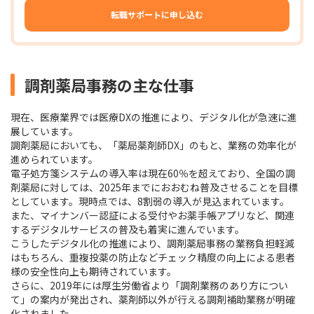
転職サポートに申し込む
調剤薬局事務の主な仕事
現在、医療業界では医療DXの推進により、デジタル化が急速に進
展しています。
調剤薬局においても、「薬局薬剤師DX」のもと、業務の効率化が
進められています。
電子処方箋システムの導入率は現在60％を超えており、全国の調
剤薬局に対しては、2025年までにおおむね普及させることを目標
としています。現時点では、8割弱の導入が見込まれています。
また、マイナンバー認証による受付やお薬手帳アプリなど、関連
するデジタルサービスの普及も着実に進んでいます。
こうしたデジタル化の推進により、調剤薬局事務の業務負担軽減
はもちろん、重複投薬の防止などチェック精度の向上による患者
様の安全性向上も期待されています。
さらに、2019年には厚生労働省より「調剤業務のあり方につい
て」の案内が発出され、薬剤師以外が行える調剤補助業務が明確
化されました。