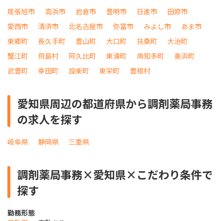
尾張旭市
高浜市
岩倉市
豊明市
日進市
田原市
愛西市
清須市
北名古屋市
弥富市
みよし市
あま市
東郷町
長久手町
豊山町
大口町
扶桑町
大治町
蟹江町
飛島村
阿久比町
東浦町
南知多町
美浜町
武豊町
幸田町
設楽町
東栄町
豊根村
愛知県周辺の都道府県から調剤薬局事務
の求人を探す
岐阜県
静岡県
三重県
調剤薬局事務×愛知県×こだわり条件で
探す
勤務形態