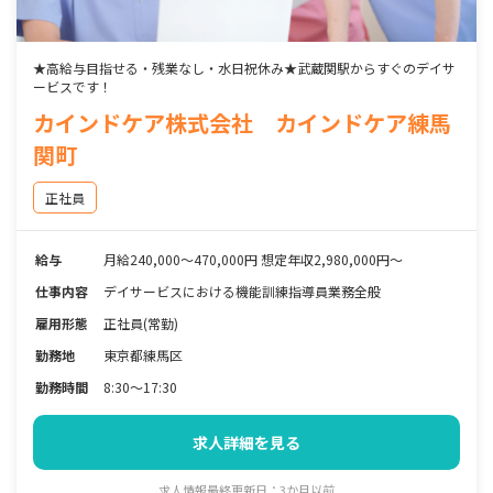
★高給与目指せる・残業なし・水日祝休み★武蔵関駅からすぐのデイサ
ービスです！
カインドケア株式会社 カインドケア練馬
関町
正社員
給与
月給240,000～470,000円 想定年収2,980,000円～
仕事内容
デイサービスにおける機能訓練指導員業務全般
雇用形態
正社員(常勤)
勤務地
東京都練馬区
勤務時間
8:30～17:30
求人詳細を見る
求人情報最終更新日：3か月以前