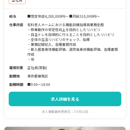
給与
■想定年収4,280,000円～ ■月給310,000円～
仕事内容
有料老人ホームにおける機能訓練指導員業務全般
・移乗動作の安定性向上を目的としたリハビリ
・自主トレを自律的に行えることを目的としたリハビリ
・全体の生活リハビリのチェック、指導
・業務記録記入、各種書類作成
・新入居者身体機能評価、退院後身体機能評価、各種書類
作成
・他
雇用形態
正社員(常勤)
勤務地
東京都練馬区
勤務時間
■9:00～18:00
求人詳細を見る
求人情報最終更新日：3か月以前