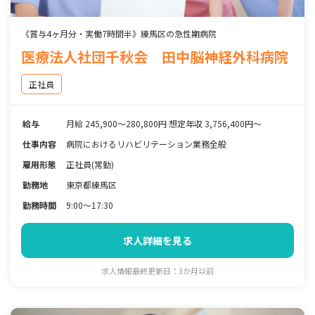
《賞与4ヶ月分・実働7時間半》練馬区の急性期病院
医療法人社団千秋会 田中脳神経外科病院
正社員
給与
月給 245,900～280,800円 想定年収 3,756,400円～
仕事内容
病院におけるリハビリテーション業務全般
雇用形態
正社員(常勤)
勤務地
東京都練馬区
勤務時間
9:00～17:30
求人詳細を見る
求人情報最終更新日：3か月以前