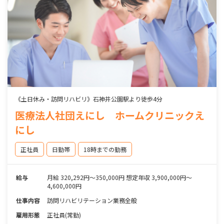
《土日休み・訪問リハビリ》石神井公園駅より徒歩4分
医療法人社団えにし ホームクリニックえ
にし
正社員
日勤帯
18時までの勤務
給与
月給 320,292円～350,000円 想定年収 3,900,000円～
4,600,000円
仕事内容
訪問リハビリテーション業務全般
雇用形態
正社員(常勤)