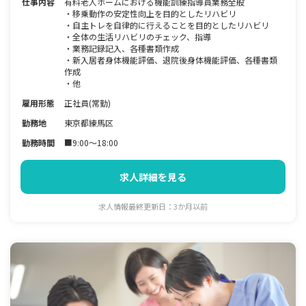
仕事内容
有料老人ホームにおける機能訓練指導員業務全般
・移乗動作の安定性向上を目的としたリハビリ
・自主トレを自律的に行えることを目的としたリハビリ
・全体の生活リハビリのチェック、指導
・業務記録記入、各種書類作成
・新入居者身体機能評価、退院後身体機能評価、各種書類
作成
・他
雇用形態
正社員(常勤)
勤務地
東京都練馬区
勤務時間
■9:00～18:00
求人詳細を見る
求人情報最終更新日：3か月以前