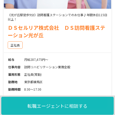
《光が丘駅徒歩9分》訪問看護ステーションでのお仕事♪年間休日115日
以上！
ＤＳセルリア株式会社 ＤＳ訪問看護ステ
ーション光が丘
正社員
給与
月給287,675円～
仕事内容
訪問リハビリテーション業務全般
雇用形態
正社員(常勤)
勤務地
東京都練馬区
勤務時間
8:30～17:30
求人詳細を見る
転職エージェントに相談する
求人情報最終更新日：3か月以前