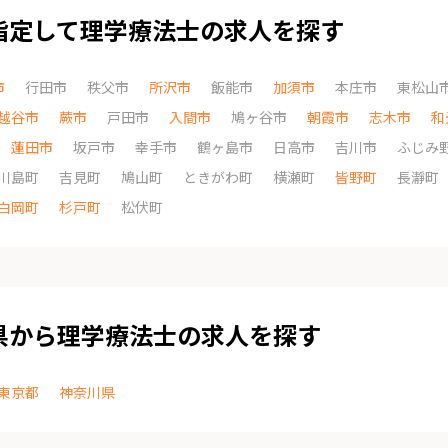
指定して理学療法士の求人を探す
市
行田市
秩父市
所沢市
飯能市
加須市
本庄市
東松山
越谷市
蕨市
戸田市
入間市
鳩ヶ谷市
朝霞市
志木市
和
蓮田市
坂戸市
幸手市
鶴ヶ島市
日高市
吉川市
ふじみ
川島町
吉見町
鳩山町
ときがわ町
横瀬町
皆野町
長瀞町
白岡町
杉戸町
松伏町
県から理学療法士の求人を探す
東京都
神奈川県