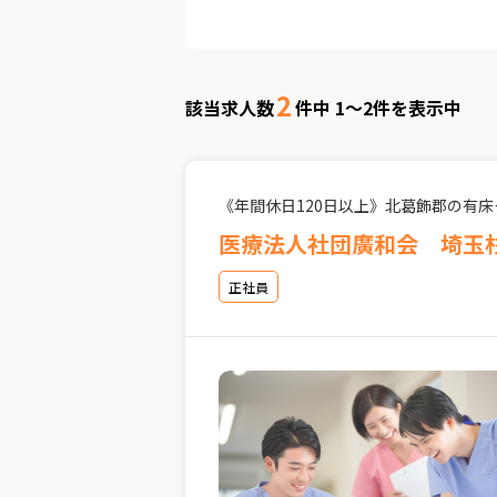
2
該当求人数
件中 1～2件を表示中
《年間休日120日以上》北葛飾郡の有
医療法人社団廣和会 埼玉
正社員