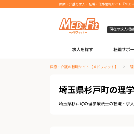
医療・介護の求人・転職・仕事情報サイト『MED＋
現在の求人掲
求人を探す
転職サポ
臨床検査技師
診療放射線技師
臨床工学技士
医療事務
調剤薬局事務
理学療法士
作業療法士
言語聴覚士
機能訓練指導員
視能訓練士
看護師
薬剤師
医療・介護の転職サイト【メドフィット】
理
埼玉県杉戸町の理
埼玉県杉戸町の理学療法士の転職・求