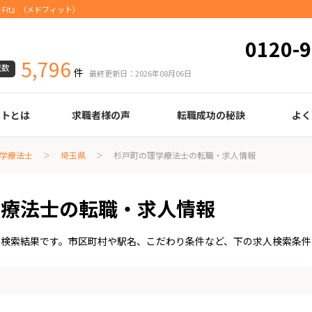
Fit』（メドフィット）
0120-9
5,796
載数
件
最終更新日：2026年08月06日
ートとは
求職者様の声
転職成功の秘訣
よく
臨床検査技師
診療放射線技師
臨床工学技士
医療事務
調剤薬局事務
理学療法士
作業療法士
言語聴覚士
機能訓練指導員
視能訓練士
看護師
薬剤師
履歴書の書き方
職務経歴書の書き方
面接の心得
面接のコツ
転職の際に知っておきたいこと
年齢早見表
給与
学療法士
埼玉県
杉戸町の理学療法士の転職・求人情報
学療法士の転職・求人情報
人検索結果です。市区町村や駅名、こだわり条件など、下の求人検索条件