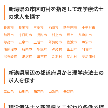
新潟県の市区町村を指定して理学療法士
の求人を探す
新潟市
長岡市
三条市
柏崎市
新発田市
小千谷市
加茂市
十日町市
見附市
村上市
燕市
糸魚川市
妙高市
五泉市
上越市
阿賀野市
佐渡市
魚沼市
南魚沼市
胎内市
聖籠町
弥彦村
田上町
阿賀町
出雲崎町
湯沢町
津南町
刈羽村
関川村
粟島浦村
新潟県周辺の都道府県から理学療法士の
求人を探す
富山県
石川県
福井県
山梨県
長野県
理学療法士×新潟県×こだわり条件で探