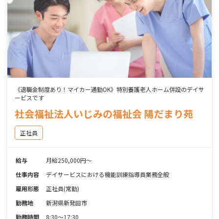
《退職金制度あり！マイカー通勤OK》特別養護老人ホーム併設のデイサ
ービスです
社会福祉法人いじみの福祉会 陽だまり苑
正社員
給与
月給250,000円～
仕事内容
デイサービスにおける機能訓練指導員業務全般
雇用形態
正社員(常勤)
勤務地
新潟県新発田市
勤務時間
8:30～17:30