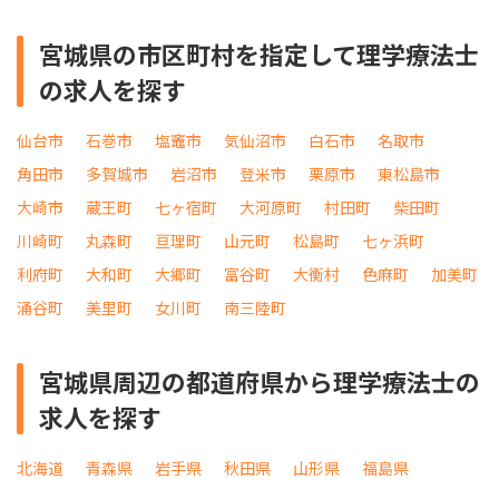
宮城県の市区町村を指定して理学療法士
の求人を探す
仙台市
石巻市
塩竈市
気仙沼市
白石市
名取市
角田市
多賀城市
岩沼市
登米市
栗原市
東松島市
大崎市
蔵王町
七ヶ宿町
大河原町
村田町
柴田町
川崎町
丸森町
亘理町
山元町
松島町
七ヶ浜町
利府町
大和町
大郷町
富谷町
大衡村
色麻町
加美町
涌谷町
美里町
女川町
南三陸町
宮城県周辺の都道府県から理学療法士の
求人を探す
北海道
青森県
岩手県
秋田県
山形県
福島県