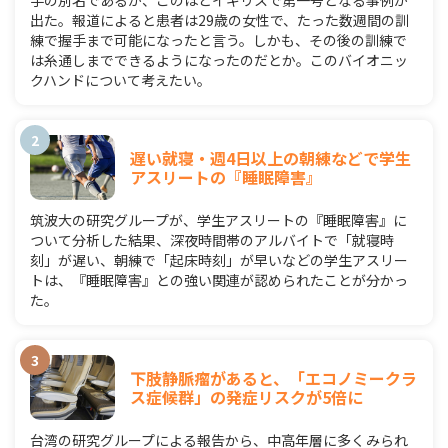
手の別名であるが、このほどイギリスで第一号となる事例が
出た。報道によると患者は29歳の女性で、たった数週間の訓
練で握手まで可能になったと言う。しかも、その後の訓練で
は糸通しまでできるようになったのだとか。このバイオニッ
クハンドについて考えたい。
遅い就寝・週4日以上の朝練などで学生
アスリートの『睡眠障害』
筑波大の研究グループが、学生アスリートの『睡眠障害』に
ついて分析した結果、深夜時間帯のアルバイトで「就寝時
刻」が遅い、朝練で「起床時刻」が早いなどの学生アスリー
トは、『睡眠障害』との強い関連が認められたことが分かっ
た。
下肢静脈瘤があると、「エコノミークラ
ス症候群」の発症リスクが5倍に
台湾の研究グループによる報告から、中高年層に多くみられ