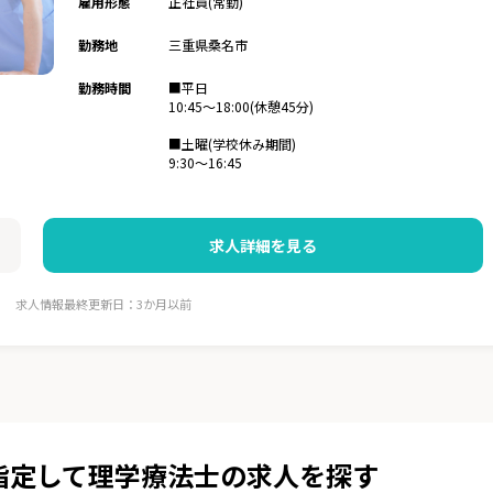
雇用形態
正社員(常勤)
勤務地
三重県桑名市
勤務時間
■平日
10:45～18:00(休憩45分)
■土曜(学校休み期間)
9:30～16:45
求人詳細を見る
求人情報最終更新日：3か月以前
指定して理学療法士の求人を探す