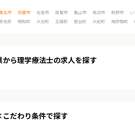
桑名市
鈴鹿市
名張市
尾鷲市
亀山市
鳥羽市
熊野市
い
多気町
明和町
大台町
玉城町
度会町
大紀町
南伊勢町
県から理学療法士の求人を探す
×こだわり条件で探す