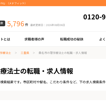
Fit』（メドフィット）
0120-9
5,796
載数
件
最終更新日：2026年08月06日
ートとは
求職者様の声
転職成功の秘訣
よく
臨床検査技師
診療放射線技師
臨床工学技士
医療事務
調剤薬局事務
理学療法士
作業療法士
言語聴覚士
機能訓練指導員
視能訓練士
看護師
薬剤師
履歴書の書き方
職務経歴書の書き方
面接の心得
面接のコツ
転職の際に知っておきたいこと
年齢早見表
給与
学療法士
三重県
桑名市の理学療法士の転職・求人情報
学療法士の転職・求人情報
人検索結果です。市区町村や駅名、こだわり条件など、下の求人検索条件