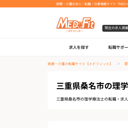
医療・介護の求人・転職・仕事情報サイト『MED＋
現在の求人掲
求人を探す
転職サポ
臨床検査技師
診療放射線技師
臨床工学技士
医療事務
調剤薬局事務
理学療法士
作業療法士
言語聴覚士
機能訓練指導員
視能訓練士
看護師
薬剤師
医療・介護の転職サイト【メドフィット】
理
三重県桑名市の理
三重県桑名市の理学療法士の転職・求