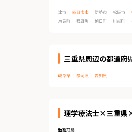
津市
四日市市
伊勢市
松阪市
東員町
菰野町
朝日町
川越町
三重県周辺の都道府
岐阜県
静岡県
愛知県
理学療法士×三重県
勤務形態