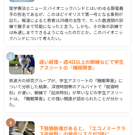
理学療法士ニュース:バイオニックハンドとはいわゆる筋電義
手の別名であるが、このほどイギリスで第一号となる事例が
出た。報道によると患者は29歳の女性で、たった数週間の訓
練で握手まで可能になったと言う。しかも、その後の訓練で
は糸通しまでできるようになったのだとか。このバイオニッ
クハンドについて考えたい。
遅い就寝・週4日以上の朝練などで学生
アスリートの『睡眠障害』
筑波大の研究グループが、学生アスリートの『睡眠障害』に
ついて分析した結果、深夜時間帯のアルバイトで「就寝時
刻」が遅い、朝練で「起床時刻」が早いなどの学生アスリー
トは、『睡眠障害』との強い関連が認められたことが分かっ
た。
下肢静脈瘤があると、「エコノミークラ
ス症候群」の発症リスクが5倍に