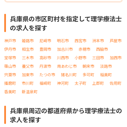
兵庫県の市区町村を指定して理学療法士
の求人を探す
神戸市
姫路市
尼崎市
明石市
西宮市
洲本市
芦屋市
伊丹市
相生市
豊岡市
加古川市
赤穂市
西脇市
宝塚市
三木市
高砂市
川西市
小野市
三田市
加西市
篠山市
養父市
丹波市
南あわじ市
朝来市
淡路市
宍粟市
加東市
たつの市
猪名川町
多可町
稲美町
播磨町
市川町
福崎町
神河町
太子町
上郡町
佐用町
香美町
新温泉町
兵庫県周辺の都道府県から理学療法士の
求人を探す