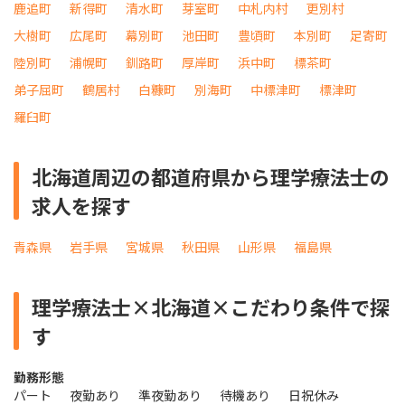
鹿追町
新得町
清水町
芽室町
中札内村
更別村
大樹町
広尾町
幕別町
池田町
豊頃町
本別町
足寄町
陸別町
浦幌町
釧路町
厚岸町
浜中町
標茶町
弟子屈町
鶴居村
白糠町
別海町
中標津町
標津町
羅臼町
北海道周辺の都道府県から理学療法士の
求人を探す
青森県
岩手県
宮城県
秋田県
山形県
福島県
理学療法士×北海道×こだわり条件で探
す
勤務形態
パート
夜勤あり
準夜勤あり
待機あり
日祝休み