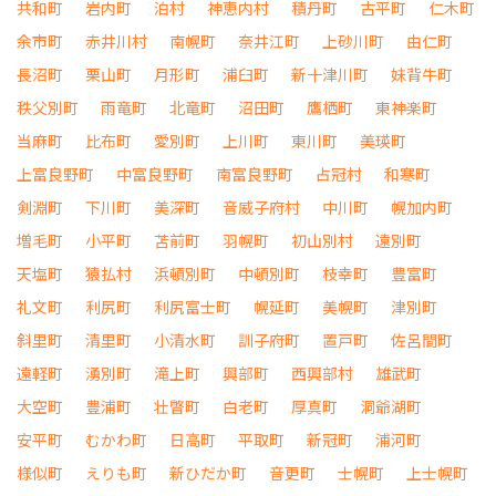
共和町
岩内町
泊村
神恵内村
積丹町
古平町
仁木町
余市町
赤井川村
南幌町
奈井江町
上砂川町
由仁町
長沼町
栗山町
月形町
浦臼町
新十津川町
妹背牛町
秩父別町
雨竜町
北竜町
沼田町
鷹栖町
東神楽町
当麻町
比布町
愛別町
上川町
東川町
美瑛町
上富良野町
中富良野町
南富良野町
占冠村
和寒町
剣淵町
下川町
美深町
音威子府村
中川町
幌加内町
増毛町
小平町
苫前町
羽幌町
初山別村
遠別町
天塩町
猿払村
浜頓別町
中頓別町
枝幸町
豊富町
礼文町
利尻町
利尻富士町
幌延町
美幌町
津別町
斜里町
清里町
小清水町
訓子府町
置戸町
佐呂間町
遠軽町
湧別町
滝上町
興部町
西興部村
雄武町
大空町
豊浦町
壮瞥町
白老町
厚真町
洞爺湖町
安平町
むかわ町
日高町
平取町
新冠町
浦河町
様似町
えりも町
新ひだか町
音更町
士幌町
上士幌町