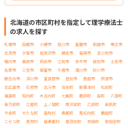
北海道の市区町村を指定して理学療法士
の求人を探す
札幌市
函館市
小樽市
旭川市
室蘭市
釧路市
帯広市
北見市
夕張市
岩見沢市
網走市
留萌市
苫小牧市
稚内市
美唄市
芦別市
江別市
赤平市
紋別市
士別市
名寄市
三笠市
根室市
千歳市
滝川市
砂川市
歌志内市
深川市
富良野市
登別市
恵庭市
伊達市
北広島市
石狩市
北斗市
当別町
新篠津村
松前町
福島町
知内町
木古内町
七飯町
鹿部町
森町
八雲町
長万部町
江差町
上ノ国町
厚沢部町
乙部町
奥尻町
今金町
せたな町
島牧村
寿都町
黒松内町
蘭越町
ニセコ町
真狩村
留寿都村
喜茂別町
京極町
倶知安町